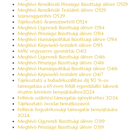
Meghívó Rendkívüli Pénzügyi Bizottsági ülésre 0529
Meghívó Rendkívüli Testületi ülésre 0529
Szúnyoggyérítés 05.29
Tájékoztató Áramszünetről 0524
Meghívó Ügyrendi Bizottsági ülésre 0514
Meghívó Pénzügyi Bizottsági ülésre 0514
Meghívó Humánpolitikai Bizottsági ülésre 0514
Meghívó Képviselő-testületi ülésre 0515
MÁV vegyszeres gyomirtás 0412
Meghívó Ügyrendi Bizottsági ülésre 0416
Meghívó Pénzügyi Bizottsági ülésre 0416
Meghívó Humánpolitikai Bizottsági ülésre 0416
Meghívó Képviselő-testületi ülésre 0417
Tájékoztató a hulladékszállítási díj 50 %-os
támogatása a 65 éven felüli egyedülálló lakosok
részére kérelem benyújtásához2024
Felhívás születési támogatás igényléséhez 2024.
Tájékoztató óvodai beiratkozásról
Felhívás fogyatékossági támogatás benyújtására
2024.
Meghívó Ügyrendi Bizottsági ülésre 0319
Meghívó Pénzügyi Bizottsági ülésre 0319