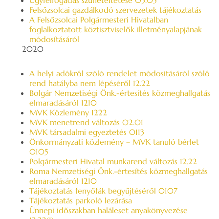
Ügyfélfogadás szüneteltetése 03.05
Felsőzsolcai gazdálkodó szervezetek tájékoztatás
A Felsőzsolcai Polgármesteri Hivatalban
foglalkoztatott köztisztviselők illetményalapjának
módosításáról
2020
A helyi adókról szóló rendelet módositásáról szóló
rend hatályba nem lépéséről 12.22
Bolgár Nemzetiségi Önk.-értesítés közmeghallgatás
elmaradásáról 1210
MVK Közlemény 1222
MVK menetrend változás 02.01
MVK társadalmi egyeztetés 0113
Önkormányzati közlemény – MVK tanuló bérlet
0105
Polgármesteri Hivatal munkarend változás 12.22
Roma Nemzetiségi Önk.-értesítés közmeghallgatás
elmaradásáról 1210
Tájékoztatás fenyőfák begyűjtéséről 0107
Tájékoztatás parkoló lezárása
Ünnepi időszakban haláleset anyakönyvezése