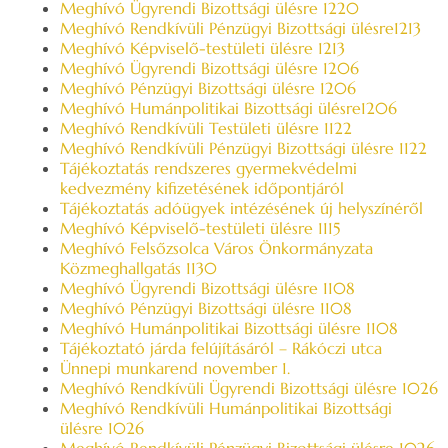
Meghívó Ügyrendi Bizottsági ülésre 1220
Meghívó Rendkívüli Pénzügyi Bizottsági ülésre1213
Meghívó Képviselő-testületi ülésre 1213
Meghívó Ügyrendi Bizottsági ülésre 1206
Meghívó Pénzügyi Bizottsági ülésre 1206
Meghívó Humánpolitikai Bizottsági ülésre1206
Meghívó Rendkívüli Testületi ülésre 1122
Meghívó Rendkívüli Pénzügyi Bizottsági ülésre 1122
Tájékoztatás rendszeres gyermekvédelmi
kedvezmény kifizetésének időpontjáról
Tájékoztatás adóügyek intézésének új helyszínéről
Meghívó Képviselő-testületi ülésre 1115
Meghívó Felsőzsolca Város Önkormányzata
Közmeghallgatás 1130
Meghívó Ügyrendi Bizottsági ülésre 1108
Meghívó Pénzügyi Bizottsági ülésre 1108
Meghívó Humánpolitikai Bizottsági ülésre 1108
Tájékoztató járda felújításáról – Rákóczi utca
Ünnepi munkarend november 1.
Meghívó Rendkívüli Ügyrendi Bizottsági ülésre 1026
Meghívó Rendkívüli Humánpolitikai Bizottsági
ülésre 1026