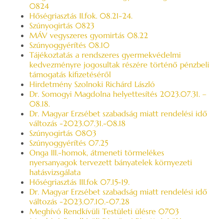
0824
Hőségriasztás II.fok. 08.21-24.
Szúnyogirtás 0823
MÁV vegyszeres gyomirtás 08.22
Szúnyoggyérítés 08.10
Tájékoztatás a rendszeres gyermekvédelmi
kedvezményre jogosultak részére történő pénzbeli
támogatás kifizetéséről
Hirdetmény Szolnoki Richárd László
Dr. Somogyi Magdolna helyettesítés 2023.07.31. –
08.18.
Dr. Magyar Erzsébet szabadság miatt rendelési idő
változás -2023.07.31.-08.18
Szúnyogirtás 0803
Szúnyoggyérítés 07.25
Onga III.-homok, átmeneti törmelékes
nyersanyagok tervezett bányatelek környezeti
hatásvizsgálata
Hőségriasztás III.fok 07.15-19.
Dr. Magyar Erzsébet szabadság miatt rendelési idő
változás -2023.07.10.-07.28
Meghívó Rendkívüli Testületi ülésre 0703