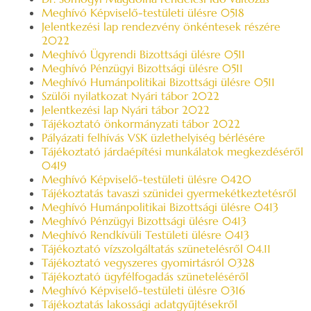
Meghívó Képviselő-testületi ülésre 0518
Jelentkezési lap rendezvény önkéntesek részére
2022
Meghívó Ügyrendi Bizottsági ülésre 0511
Meghívó Pénzügyi Bizottsági ülésre 0511
Meghívó Humánpolitikai Bizottsági ülésre 0511
Szülői nyilatkozat Nyári tábor 2022
Jelentkezési lap Nyári tábor 2022
Tájékoztató önkormányzati tábor 2022
Pályázati felhívás VSK üzlethelyiség bérlésére
Tájékoztató járdaépítési munkálatok megkezdéséről
0419
Meghívó Képviselő-testületi ülésre 0420
Tájékoztatás tavaszi szünidei gyermekétkeztetésről
Meghívó Humánpolitikai Bizottsági ülésre 0413
Meghívó Pénzügyi Bizottsági ülésre 0413
Meghívó Rendkívüli Testületi ülésre 0413
Tájékoztató vízszolgáltatás szünetelésről 04.11
Tájékoztató vegyszeres gyomirtásról 0328
Tájékoztató ügyfélfogadás szüneteléséről
Meghívó Képviselő-testületi ülésre 0316
Tájékoztatás lakossági adatgyűjtésekről