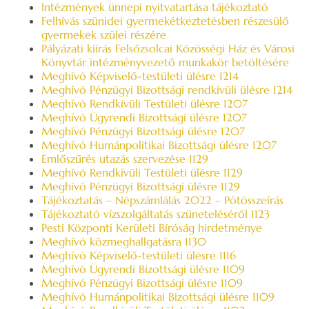
Intézmények ünnepi nyitvatartása tájékoztató
Felhívás szünidei gyermekétkeztetésben részesülő
gyermekek szülei részére
Pályázati kiírás Felsőzsolcai Közösségi Ház és Városi
Könyvtár intézményvezető munkakör betöltésére
Meghívó Képviselő-testületi ülésre 1214
Meghívó Pénzügyi Bizottsági rendkívüli ülésre 1214
Meghívó Rendkívüli Testületi ülésre 1207
Meghívó Ügyrendi Bizottsági ülésre 1207
Meghívó Pénzügyi Bizottsági ülésre 1207
Meghívó Humánpolitikai Bizottsági ülésre 1207
Emlőszűrés utazás szervezése 1129
Meghívó Rendkívüli Testületi ülésre 1129
Meghívó Pénzügyi Bizottsági ülésre 1129
Tájékoztatás – Népszámlálás 2022 – Pótösszeírás
Tájékoztató vízszolgáltatás szüneteléséről 1123
Pesti Központi Kerületi Bíróság hirdetménye
Meghívó közmeghallgatásra 1130
Meghívó Képviselő-testületi ülésre 1116
Meghívó Ügyrendi Bizottsági ülésre 1109
Meghívó Pénzügyi Bizottsági ülésre 1109
Meghívó Humánpolitikai Bizottsági ülésre 1109