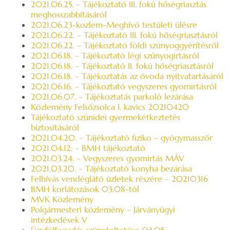
2021.06.25. – Tájékoztató III. fokú hőségriasztás
meghosszabbításáról
2021.06.23-kozlem-Meghívó testületi ülésre
2021.06.22. – Tájékoztató III. fokú hőségriasztásról
2021.06.22. – Tájékoztató földi szúnyoggyérítésről
2021.06.18. – Tájékoztató légi szúnyogirtásról
2021.06.18. – Tájékoztató II. fokú hőségriasztásról
2021.06.18. – Tájékoztatás az óvoda nyitvatartásáról
2021.06.16. – Tájékoztató vegyszeres gyomirtásról
2021.06.07. – Tájékoztatás parkoló lezárása
Közlemény Felsőzsolca I. kavics 20210420
Tájékoztató szünidei gyermekétkeztetés
biztosításáról
2021.04.20. – Tájékoztató fiziko – gyógymasszőr
2021.04.12. – BMH tájékoztató
2021.03.24. – Vegyszeres gyomirtás MÁV
2021.03.20. – Tájékoztató konyha bezárása
Felhívás vendéglátó üzletek részére – 20210316
BMH korlátozások 03.08-tól
MVK Közlemény
Polgármesteri közlemény – Járványügyi
intézkedések V