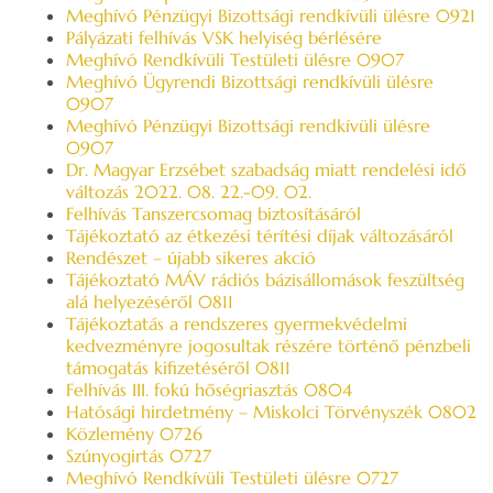
Meghívó Pénzügyi Bizottsági rendkívüli ülésre 0921
Pályázati felhívás VSK helyiség bérlésére
Meghívó Rendkívüli Testületi ülésre 0907
Meghívó Ügyrendi Bizottsági rendkívüli ülésre
0907
Meghívó Pénzügyi Bizottsági rendkívüli ülésre
0907
Dr. Magyar Erzsébet szabadság miatt rendelési idő
változás 2022. 08. 22.-09. 02.
Felhívás Tanszercsomag biztosításáról
Tájékoztató az étkezési térítési díjak változásáról
Rendészet – újabb sikeres akció
Tájékoztató MÁV rádiós bázisállomások feszültség
alá helyezéséről 0811
Tájékoztatás a rendszeres gyermekvédelmi
kedvezményre jogosultak részére történő pénzbeli
támogatás kifizetéséről 0811
Felhívás III. fokú hőségriasztás 0804
Hatósági hirdetmény – Miskolci Törvényszék 0802
Közlemény 0726
Szúnyogirtás 0727
Meghívó Rendkívüli Testületi ülésre 0727