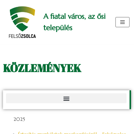
A fiatal város, az ősi
Skip
to
település
content
KÖZLEMÉNYEK
2025