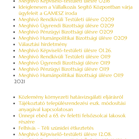
Meghívó Képviselő-testületi ülésre 0216
Ideiglenesen a Vállalkozás Segítő Központban várja
ügyfeleit a GAMESZ iroda
Meghívó Rendkívüli Testületi ülésre 0209
Meghívó Ügyrendi Bizottsági ülésre 0209
Meghívó Pénzügyi Bizottsági ülésre 0209
Meghívó Humánpolitikai Bizottsági ülésre 0209
Választási hirdetmény
Meghívó Képviselő-testületi ülésre 01.26.
Meghívó Rendkívüli Testületi ülésre 0119
Meghívó Ügyrendi Bizottsági ülésre 0119
Meghívó Pénzügyi Bizottsági ülésre 0119
Meghívó Humánpolitikai Bizottsági ülésre 0119
2021
Közlemény környezeti hatásvizsgálati eljárásról
Tájékoztató településrendezési eszk. módosítási
anyagával kapcsolatosan
Ünnepi ebéd a 65. év feletti felsőzsolcai lakosok
részére
Felhívás – Téli szünidei étkeztetés
Meghívó Képviselő-testületi ülésre 12.08.