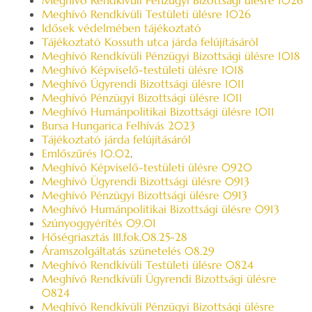
Meghívó Rendkívüli Pénzügyi Bizottsági ülésre 1026
Meghívó Rendkívüli Testületi ülésre 1026
Idősek védelmében tájékoztató
Tájékoztató Kossuth utca járda felújításáról
Meghívó Rendkívüli Pénzügyi Bizottsági ülésre 1018
Meghívó Képviselő-testületi ülésre 1018
Meghívó Ügyrendi Bizottsági ülésre 1011
Meghívó Pénzügyi Bizottsági ülésre 1011
Meghívó Humánpolitikai Bizottsági ülésre 1011
Bursa Hungarica Felhívás 2023
Tájékoztató járda felújításáról
Emlőszűrés 10.02
.
Meghívó Képviselő-testületi ülésre 0920
Meghívó Ügyrendi Bizottsági ülésre 0913
Meghívó Pénzügyi Bizottsági ülésre 0913
Meghívó Humánpolitikai Bizottsági ülésre 0913
Szúnyoggyérítés 09.01
Hőségriasztás III.fok.08.25-28
Áramszolgáltatás szünetelés 08.29
Meghívó Rendkívüli Testületi ülésre 0824
Meghívó Rendkívüli Ügyrendi Bizottsági ülésre
0824
Meghívó Rendkívüli Pénzügyi Bizottsági ülésre