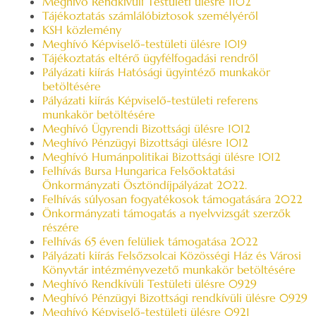
Meghívó Rendkívüli Testületi ülésre 1102
Tájékoztatás számlálóbiztosok személyéről
KSH közlemény
Meghívó Képviselő-testületi ülésre 1019
Tájékoztatás eltérő ügyfélfogadási rendről
Pályázati kiírás Hatósági ügyintéző munkakör
betöltésére
Pályázati kiírás Képviselő-testületi referens
munkakör betöltésére
Meghívó Ügyrendi Bizottsági ülésre 1012
Meghívó Pénzügyi Bizottsági ülésre 1012
Meghívó Humánpolitikai Bizottsági ülésre 1012
Felhívás Bursa Hungarica Felsőoktatási
Önkormányzati Ösztöndíjpályázat 2022.
Felhívás súlyosan fogyatékosok támogatására 2022
Önkormányzati támogatás a nyelvvizsgát szerzők
részére
Felhívás 65 éven felüliek támogatása 2022
Pályázati kiírás Felsőzsolcai Közösségi Ház és Városi
Könyvtár intézményvezető munkakör betöltésére
Meghívó Rendkívüli Testületi ülésre 0929
Meghívó Pénzügyi Bizottsági rendkívüli ülésre 0929
Meghívó Képviselő-testületi ülésre 0921