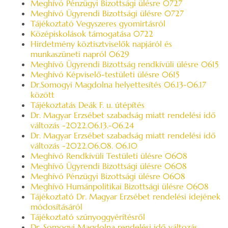
Meghívó Pénzügyi Bizottsági ülésre 0727
Meghívó Ügyrendi Bizottsági ülésre 0727
Tájékoztató Vegyszeres gyomirtásról
Középiskolások támogatása 0722
Hirdetmény köztisztviselők napjáról és
munkaszüneti napról 0629
Meghívó Ügyrendi Bizottság rendkívüli ülésre 0615
Meghívó Képviselő-testületi ülésre 0615
Dr.Somogyi Magdolna helyettesítés 06.13-06.17
között
Tájékoztatás Deák F. u. útépítés
Dr. Magyar Erzsébet szabadság miatt rendelési idő
változás -2022.06.13.-06.24
Dr. Magyar Erzsébet szabadság miatt rendelési idő
változás -2022.06.08. 06.10
Meghívó Rendkívüli Testületi ülésre 0608
Meghívó Ügyrendi Bizottsági ülésre 0608
Meghívó Pénzügyi Bizottsági ülésre 0608
Meghívó Humánpolitikai Bizottsági ülésre 0608
Tájékoztató Dr. Magyar Erzsébet rendelési idejének
módosításáról
Tájékoztató szúnyoggyérítésről
Dr. Somogyi Magdolna rendelési idő változás