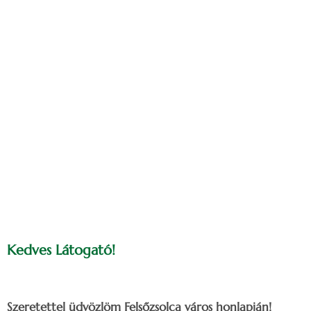
Kedves Látogató!
Szeretettel üdvözlöm Felsőzsolca város honlapján!