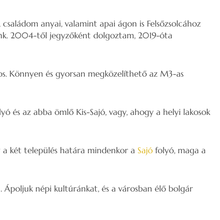
 családom anyai, valamint apai ágon is Felsőzsolcához
ünk. 2004-től jegyzőként dolgoztam, 2019-óta
áros. Könnyen és gyorsan megközelíthető az M3-as
lyó és az abba ömlő Kis-Sajó, vagy, ahogy a helyi lakosok
gy a két település határa mindenkor a
Sajó
folyó, maga a
. Ápoljuk népi kultúránkat, és a városban élő bolgár