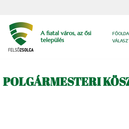
Skip
to
content
A fiatal város, az ősi
FŐOLDA
település
VÁLASZ
POLGÁRMESTERI KÖS