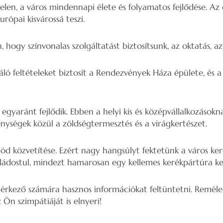
elen, a város mindennapi élete és folyamatos fejlődése. Az 
rópai kisvárossá teszi.
gy színvonalas szolgáltatást biztosítsunk, az oktatás, az 
áló feltételeket biztosít a Rendezvények Háza épülete, és
egyaránt fejlődik. Ebben a helyi kis és középvállalkozásokn
ységek közül a zöldségtermesztés és a virágkertészet.
 közvetítése. Ezért nagy hangsúlyt fektetünk a város keré
saládostul, mindezt hamarosan egy kellemes kerékpártúra k
rkező számára hasznos információkat feltüntetni. Remélem
 Ön szimpátiáját is elnyeri!