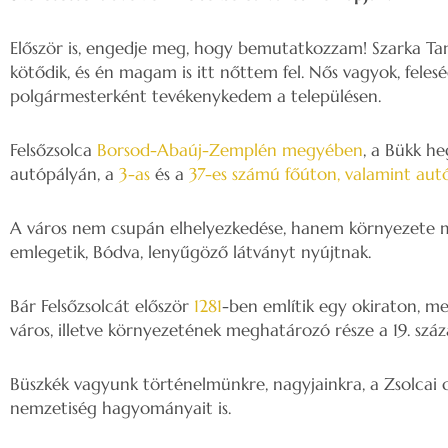
Először is, engedje meg, hogy bemutatkozzam! Szarka Tam
kötődik, és én magam is itt nőttem fel. Nős vagyok, fe
polgármesterként tevékenykedem a településen.
Felsőzsolca
Borsod-Abaúj-Zemplén megyében
, a Bükk h
autópályán, a
3-as
és a
37-es számú főúton, valamint autób
A város nem csupán elhelyezkedése, hanem környezete mi
emlegetik, Bódva, lenyűgöző látványt nyújtnak.
Bár Felsőzsolcát először
1281
-ben említik egy okiraton, me
város, illetve környezetének meghatározó része a 19. szá
Büszkék vagyunk történelmünkre, nagyjainkra, a Zsolcai cs
nemzetiség hagyományait is.