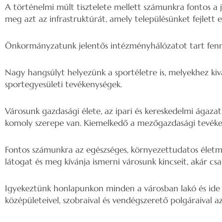
A történelmi múlt tisztelete mellett számunkra fontos a j
meg azt az infrastruktúrát, amely településünket fejlett eu
Önkormányzatunk jelentős intézményhálózatot tart fenn, ho
Nagy hangsúlyt helyezünk a sportéletre is, melyekhez kiv
sportegyesületi tevékenységek.
Városunk gazdasági élete, az ipari és kereskedelmi ágazat 
komoly szerepe van. Kiemelkedő a mezőgazdasági tevéken
Fontos számunkra az egészséges, környezettudatos életmód
látogat és meg kívánja ismerni városunk kincseit, akár c
Igyekeztünk honlapunkon minden a városban lakó és ide é
középületeivel, szobraival és vendégszerető polgáraival az