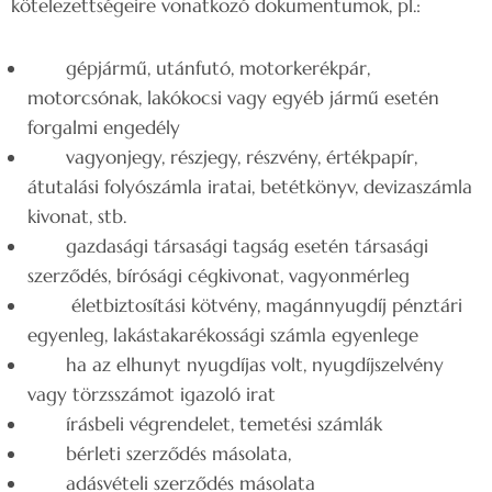
kötelezettségeire vonatkozó dokumentumok, pl.:
gépjármű, utánfutó, motorkerékpár,
motorcsónak, lakókocsi vagy egyéb jármű esetén
forgalmi engedély
vagyonjegy, részjegy, részvény, értékpapír,
átutalási folyószámla iratai, betétkönyv, devizaszámla
kivonat, stb.
gazdasági társasági tagság esetén társasági
szerződés, bírósági cégkivonat, vagyonmérleg
életbiztosítási kötvény, magánnyugdíj pénztári
egyenleg, lakástakarékossági számla egyenlege
ha az elhunyt nyugdíjas volt, nyugdíjszelvény
vagy törzsszámot igazoló irat
írásbeli végrendelet, temetési számlák
bérleti szerződés másolata,
adásvételi szerződés másolata