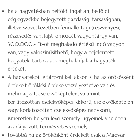
ha a hagyatékban belföldi ingatlan, belföldi
cégjegyzékbe bejegyzett gazdasági társaságban,
illetve szövetkezetben fennálló tagi (részvényesi)
részesedés van, lajstromozott vagyontárgy van,
300.000,- Ft-ot meghaladó értékű ingó vagyon
van, vagy valószínűsíthető, hogy a bejelentett
hagyatéki tartozások meghaladják a hagyaték
értékét.
A hagyatékot leltározni kell akkor is, ha az örökösként
érdekelt öröklési érdeke veszélyeztetve van és
méhmagzat, cselekvőképtelen, valamint
korlátozottan cselekvőképes kiskorú, cselekvőképtelen
vagy korlátozottan cselekvőképes nagykorú,
ismeretlen helyen lévő személy, ügyeinek vitelében
akadályozott természetes személy,
továbbá ha az örökösként érdekelt csak a Magyar