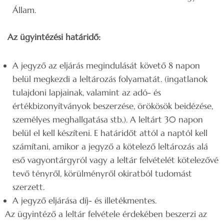
Állam.
Az ügyintézési határidő:
A jegyző az eljárás megindulását követő 8 napon
belül megkezdi a leltározás folyamatát. (ingatlanok
tulajdoni lapjainak, valamint az adó- és
értékbizonyítványok beszerzése, örökösök beidézése,
személyes meghallgatása stb.). A leltárt 30 napon
belül el kell készíteni. E határidőt attól a naptól kell
számítani, amikor a jegyző a kötelező leltározás alá
eső vagyontárgyról vagy a leltár felvételét kötelezővé
tevő tényről, körülményről okiratból tudomást
szerzett.
A jegyző eljárása díj- és illetékmentes.
Az ügyintéző a leltár felvétele érdekében beszerzi az