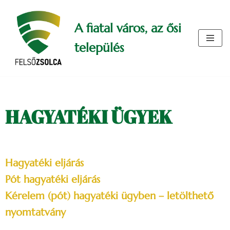
A fiatal város, az ősi
Skip
to
település
content
HAGYATÉKI ÜGYEK
Hagyatéki eljárás
Pót hagyatéki eljárás
Kérelem (pót) hagyatéki ügyben – letölthető
nyomtatvány