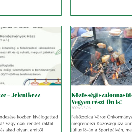
ze – Jelentkezz
Közösségi szalonnasüt
Vegyen részt Ön is!
2026.07.06.
ndezése közben kiválogattad
Felsőzsolca Város Önkormányz
? Vagy csak rendet raktál
megrendezi Közösségi szalonn
s akad olyan, amitől
július 18-án a Sportpályán, me