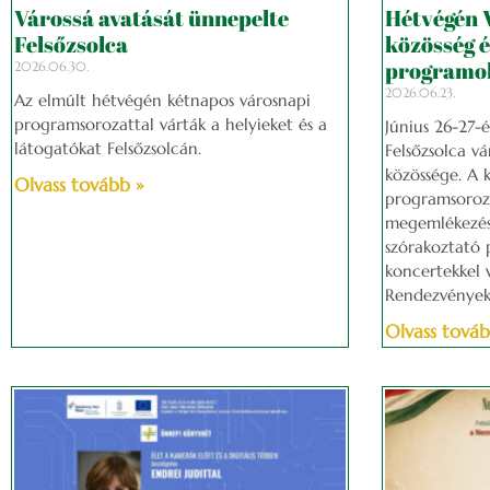
Várossá avatását ünnepelte
Hétvégén 
Felsőzsolca
közösség é
programok
2026.06.30.
2026.06.23.
Az elmúlt hétvégén kétnapos városnapi
programsorozattal várták a helyieket és a
Június 26-27-
látogatókat Felsőzsolcán.
Felsőzsolca vá
közössége. A 
Olvass tovább »
programsoroza
megemlékezéss
szórakoztató p
koncertekkel 
Rendezvények 
Olvass továb