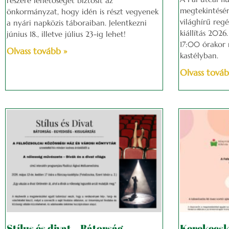
részére lehetőséget biztosít az
megtekintésé
önkormányzat, hogy idén is részt vegyenek
világhírű regé
a nyári napközis táboraiban. Jelentkezni
kiállítás 2026
június 18., illetve július 23-ig lehet!
17:00 órakor 
Olvass tovább »
kastélyban.
Olvass továb
Stílus és divat – Bátorság,
Kerekecsk