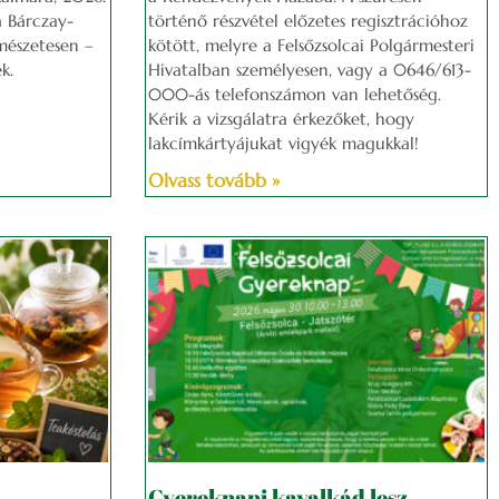
a Bárczay-
történő részvétel előzetes regisztrációhoz
mészetesen –
kötött, melyre a Felsőzsolcai Polgármesteri
k.
Hivatalban személyesen, vagy a 0646/613-
000-ás telefonszámon van lehetőség.
Kérik a vizsgálatra érkezőket, hogy
lakcímkártyájukat vigyék magukkal!
Olvass tovább »
 –
Gyereknapi kavalkád lesz