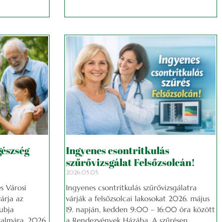
gészség
Ingyenes csontritkulás
szűrővizsgálat Felsőzsolcán!
2026.05.05.
s Városi
Ingyenes csontritkulás szűrővizsgálatra
várja az
várják a felsőzsolcai lakosokat 2026. május
ubja
19. napján, kedden 9:00 – 16:00 óra között
almára, 2026.
a Rendezvények Házába. A szűrésen