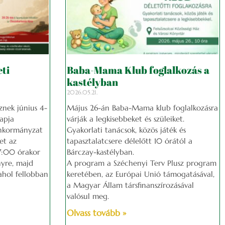
ti
Baba-Mama Klub foglalkozás a
kastélyban
2026.05.21.
nek június 4-
Május 26-án Baba-Mama klub foglalkozásra
apja
várják a legkisebbeket és szüleiket.
önkormányzat
Gyakorlati tanácsok, közös játék és
et az
tapasztalatcsere délelőtt 10 órától a
7:00 órakor
Bárczay-kastélyban.
yre, majd
A program a Széchenyi Terv Plusz program
ahol fellobban
keretében, az Európai Unió támogatásával,
a Magyar Állam társfinanszírozásával
valósul meg.
Olvass tovább »