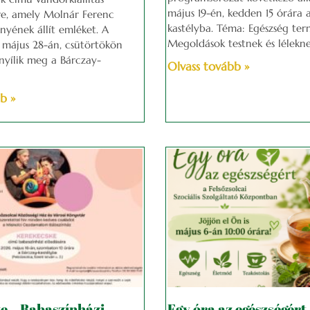
május 19-én, kedden 15 órára 
re, amely Molnár Ferenc
kastélyba. Téma: Egészség ter
nyének állít emléket. A
Megoldások testnek és lélekne
. május 28-án, csütörtökön
nyílik meg a Bárczay-
Olvass tovább »
b »
e – Babaszínházi
Egy óra az egészségért