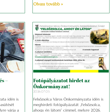
Olvass tovább »
és –
Fotópályázatot hirdet az
Önkormányzat!
2026.07.03.
ata idén is
Felsőzsolca Város Önkormányzata idén is
asütését
meghirdeti fotópályázatát „Felsőzsolca,
lyre várja a
ahogy én látom” címmel, melyre 2026.