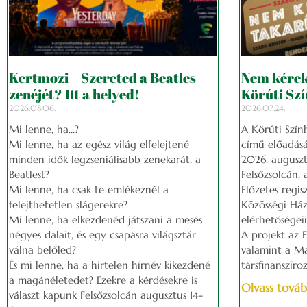
Kertmozi – Szereted a Beatles
Nem kérek 
zenéjét? Itt a helyed!
Körúti Szí
2026.08.06.
2026.07.24.
Mi lenne, ha…?
A Körúti Szín
Mi lenne, ha az egész világ elfelejtené
című előadásá
minden idők legzseniálisabb zenekarát, a
2026. auguszt
Beatlest?
Felsőzsolcán,
Mi lenne, ha csak te emlékeznél a
Előzetes regis
felejthetetlen slágerekre?
Közösségi Ház
Mi lenne, ha elkezdenéd játszani a mesés
elérhetőségei
négyes dalait, és egy csapásra világsztár
A projekt az 
válna belőled?
valamint a M
És mi lenne, ha a hirtelen hírnév kikezdené
társfinanszíro
a magánéletedet? Ezekre a kérdésekre is
Olvass továb
választ kapunk Felsőzsolcán augusztus 14-