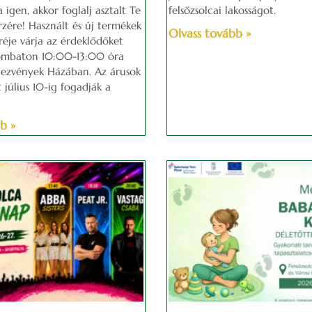
igen, akkor foglalj asztalt Te
felsőzsolcai lakosságot.
rzére! Használt és új termékek
Olvass tovább »
réje várja az érdeklődőket
szombaton 10:00-13:00 óra
dezvények Házában. Az árusok
t július 10-ig fogadják a
b »