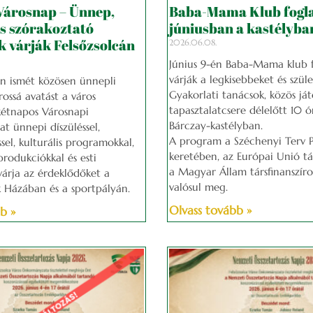
Városnap – Ünnep,
Baba-Mama Klub fogl
s szórakoztató
júniusban a kastélyba
 várják Felsőzsolcán
2026.06.08.
Június 9-én Baba-Mama klub f
várják a legkisebbeket és szüle
én ismét közösen ünnepli
Gyakorlati tanácsok, közös ját
rossá avatást a város
tapasztalatcsere délelőtt 10 ó
kétnapos Városnapi
Bárczay-kastélyban.
t ünnepi díszüléssel,
A program a Széchenyi Terv 
el, kulturális programokkal,
keretében, az Európai Unió t
rodukciókkal és esti
a Magyar Állam társfinanszíro
várja az érdeklődőket a
valósul meg.
Házában és a sportpályán.
Olvass tovább »
b »