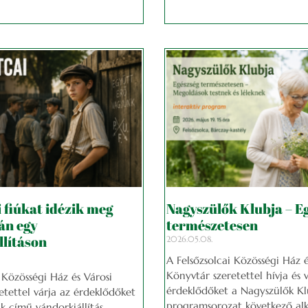
i fiúkat idézik meg
Nagyszülők Klubja – E
án egy
természetesen
lításon
2026.05.08.
A Felsőzsolcai Közösségi Ház é
Könyvtár szeretettel hívja és 
 Közösségi Ház és Városi
érdeklődőket a Nagyszülők Kl
etettel várja az érdeklődőket
programsorozat következő alk
úk című vándorkiállítás