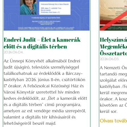
Endrei Judit – Élet a kamerák
Helyszínvá
előtt és a digitális térben
Megemléke
Összetart
2026.06.04.
2026.06.03.
Az Ünnepi Könyvhét alkalmából Endrei
Judit újságíró, televíziós személyiséggel
A Nemzeti Öss
találkozhatnak az érdeklődők a Bárczay-
tartandó meg
kastélyban 2026. június 11-én, csütörtökön
szolgálat előr
17 órakor. A Felsőzsolcai Közösségi Ház és
kastélyban /Fe
Városi Könyvtár szeretettel hív minden
kerül megrend
kedves érdeklődőt, az „Élet a kamerák előtt
órakor. A kos
és a digitális térben” című programjára,
követően az Ö
amelyen az est vendége média szerepéről,
kerül sor.
valamint a digitális tér kihívásairól és
Olvass továb
lehetőségeiről beszél majd.