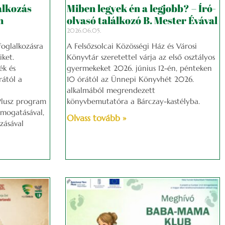
alkozás
Miben legyek én a legjobb? – Író-
n
olvasó találkozó B. Mester Évával
2026.06.05.
oglalkozásra
A Felsőzsolcai Közösségi Ház és Városi
iket.
Könyvtár szeretettel várja az első osztályos
ék és
gyermekeket 2026. június 12-én, pénteken
rától a
10 órától az Ünnepi Könyvhét 2026.
alkalmából megrendezett
Plusz program
könyvbemutatóra a Bárczay-kastélyba.
ámogatásával,
Olvass tovább »
zásával