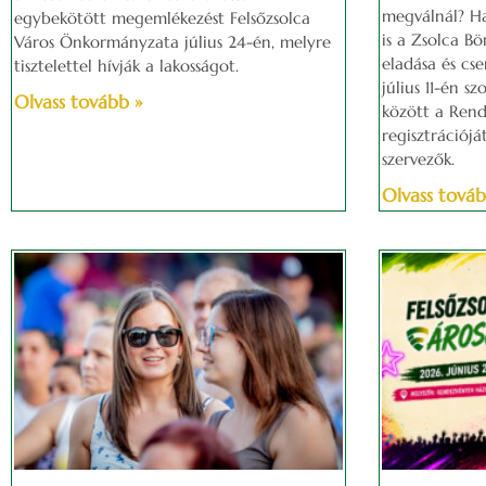
megválnál? Ha 
egybekötött megemlékezést Felsőzsolca
is a Zsolca Bö
Város Önkormányzata július 24-én, melyre
eladása és cse
tisztelettel hívják a lakosságot.
július 11-én 
Olvass tovább »
között a Ren
regisztrációjá
szervezők.
Olvass továb