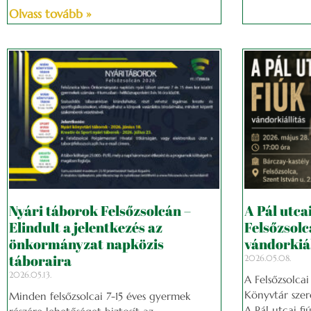
Olvass tovább »
Nyári táborok Felsőzsolcán –
A Pál utca
Elindult a jelentkezés az
Felsőzsolc
önkormányzat napközis
vándorkiál
táboraira
2026.05.08.
2026.05.13.
A Felsőzsolcai
Könyvtár szer
Minden felsőzsolcai 7-15 éves gyermek
A Pál utcai fi