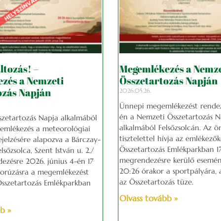
ltozás! –
Megemlékezés a Nemze
zés a Nemzeti
Összetartozás Napján
ozás Napján
2026.05.26.
Ünnepi megemlékezést rendez
én a Nemzeti Összetartozás N
zetartozás Napja alkalmából
alkalmából Felsőzsolcán. Az 
emlékezés a meteorológiai
tisztelettel hívja az emlékezők
ejelzésére alapozva a Bárczay-
Összetartozás Emlékparkban 1
lsőzsolca, Szent István u. 2./
megrendezésre kerülő esemén
ezésre 2026. június 4-én 17
20:26 órakor a sportpályára, 
zorúzásra a megemlékezést
az Összetartozás tüze.
sszetartozás Emlékparkban
Olvass tovább »
b »