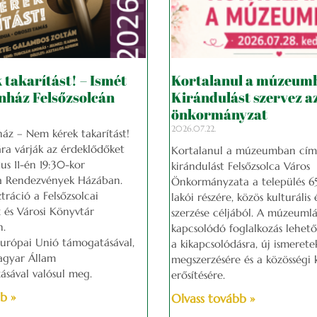
takarítást! – Ismét
Kortalanul a múzeum
nház Felsőzsolcán
Kirándulást szervez a
önkormányzat
2026.07.22.
ház – Nem kérek takarítást!
ra várják az érdeklődőket
Kortalanul a múzeumban cím
us 11-én 19:30-kor
kirándulást Felsőzsolca Város
 a Rendezvények Házában.
Önkormányzata a település 65 
ztráció a Felsőzsolcai
lakói részére, közös kulturáli
 és Városi Könyvtár
szerzése céljából. A múzeumlá
n.
kapcsolódó foglalkozás lehet
Európai Unió támogatásával,
a kikapcsolódásra, új ismerete
agyar Állam
megszerzésére és a közösségi 
zásával valósul meg.
erősítésére.
b »
Olvass tovább »