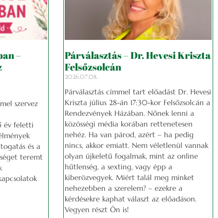
ban –
Párválasztás – Dr. Hevesi Kriszta
z
Felsőzsolcán
2026.07.08.
Párválasztás címmel tart előadást Dr. Hevesi
Kriszta július 28-án 17:30-kor Felsőzsolcán a
mel szervez
Rendezvények Házában. Nőnek lenni a
közösségi média korában rettenetesen
év feletti
nehéz. Ha van párod, azért – ha pedig
s élmények
nincs, akkor emiatt. Nem véletlenül vannak
togatás és a
olyan újkeletű fogalmak, mint az online
őséget teremt
hűtlenség, a sexting, vagy épp a
k
kiberözvegyek. Miért talál meg minket
kapcsolatok
nehezebben a szerelem? – ezekre a
kérdésekre kaphat választ az előadáson.
Vegyen részt Ön is!