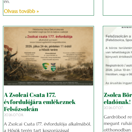
én.
Olvass tovább »
A Zsolcai Csata 177.
Zsolca Bör
évfordulójára emlékeznek
eladónak!
Felsőzsolcán
2026.07.07.
2026.07.08.
Gardróbod re
megunt ruháid
A Zsolcai Csata 177. évfordulója alkalmából,
otthonodban é
a Hősök terén tart koszorúzással