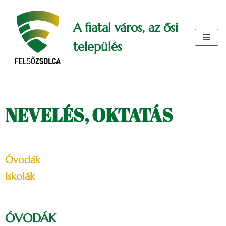
A fiatal város, az ősi
Skip
to
település
content
NEVELÉS, OKTATÁS
Óvodák
Iskolák
ÓVODÁK