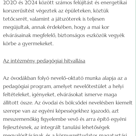
2020 és 2024 között számos felújítást és energetikai
korszerűsítést végeztek az épületeken, köztük
tetőcserét, valamint a játszóterek is teljesen
megújultak, annak érdekében, hogy a mai kor
elvárásainak megfelelő, biztonságos eszközök vegyék
körbe a gyermekeket.
Az intézmény pedagógiai hitvallása
Az óvodákban folyó nevelő-oktató munka alapja az a
pedagógiai program, amelyet nevelőtestület a helyi
feltételeket, igényeket, elvárásokat ismerve maga
állított össze. Az óvodai és bölcsődei nevelésben kiemelt
szerepe van az egyéni képességekhez igazodó, azt
messzemenőkig figyelembe vevő és arra építő egyéni
fejlesztésnek, az integrált tanulási lehetőségek
megvalósításának, és a környezettudatos magatartási