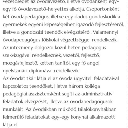
vezetőséget az óvodavezető, illetve óvodánként egy-
egy fő óvodavezető-helyettes alkotja. Csoportonként
két óvodapedagógus, illetve egy dadus gondoskodik a
gyermekek egyéni képességeihez igazodó fejlesztéséről,
illetve a gondozási teendők elvégzéséről. Valamennyi
óvodapedagógus főiskolai végzettséggel rendelkezik.
Az intézmény dolgozói közül heten pedagógus
szakvizsgával rendelkeznek, vezetői, fejlesztő,
mozgásfejlesztő, ketten tanítói, egy fő angol
nyelvtanári diplomával rendelkezik.
Az óvodatitkár látja el az óvoda ügyviteli feladataival
kapcsolatos teendőket, illetve három kolléga
pedagógiai asszisztensként segíti az adminisztratív
feladatok elvégzését, illetve az óvodapedagógusok
munkáját. Az óvodákban működő tálalókonyhákban
felmerülő feladatokat egy-egy konyhai alkalmazott
látja el.