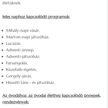
életüknek.
Jeles naphoz kapcsolódó programok:
Mihály-napi vásár,
Márton-napi játszóház,
Lucázás,
Adventi ünnep,
Adventi-játszóház,
Farsangolás,
Kiszebáb-égetés,
Gergely-járás,
Húsvéti tánc- és játszóház.
Az óvodához, az óvodai élethez kapcsolódó ünnepek,
rendezvények: