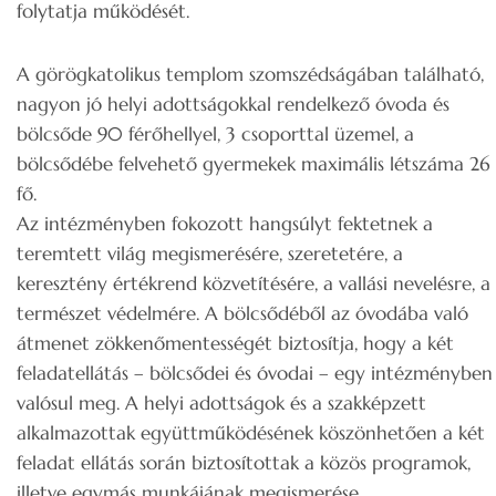
folytatja működését.
A görögkatolikus templom szomszédságában található,
nagyon jó helyi adottságokkal rendelkező óvoda és
bölcsőde 90 férőhellyel, 3 csoporttal üzemel, a
bölcsődébe felvehető gyermekek maximális létszáma 26
fő.
Az intézményben fokozott hangsúlyt fektetnek a
teremtett világ megismerésére, szeretetére, a
keresztény értékrend közvetítésére, a vallási nevelésre, a
természet védelmére. A bölcsődéből az óvodába való
átmenet zökkenőmentességét biztosítja, hogy a két
feladatellátás – bölcsődei és óvodai – egy intézményben
valósul meg. A helyi adottságok és a szakképzett
alkalmazottak együttműködésének köszönhetően a két
feladat ellátás során biztosítottak a közös programok,
illetve egymás munkájának megismerése.