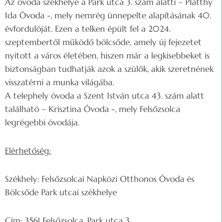
Az óvoda székhelye a Park utca 3. szám alatti – Platthy
Ida Óvoda -, mely nemrég ünnepelte alapításának 40.
évfordulóját. Ezen a telken épült fel a 2024.
szeptembertől működő bölcsőde, amely új fejezetet
nyitott a város életében, hiszen már a legkisebbeket is
biztonságban tudhatják azok a szülők, akik szeretnének
visszatérni a munka világába.
A telephely óvoda a Szent István utca 43. szám alatt
található – Krisztina Óvoda -, mely Felsőzsolca
legrégebbi óvodája.
Elérhetőség:
Székhely: Felsőzsolcai Napközi Otthonos Óvoda és
Bölcsőde Park utcai székhelye
Cím: 3561 Felsőzsolca, Park utca 3.