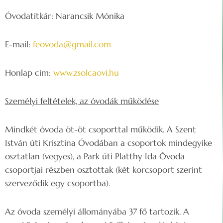
Óvodatitkár: Narancsik Mónika
E-mail:
feovoda@gmail.com
Honlap cím:
www.zsolcaovi.hu
Személyi feltételek, az óvodák működése
Mindkét óvoda öt-öt csoporttal működik. A Szent
István úti Krisztina Óvodában a csoportok mindegyike
osztatlan (vegyes), a Park úti Platthy Ida Óvoda
csoportjai részben osztottak (két korcsoport szerint
szerveződik egy csoportba).
Az óvoda személyi állományába 37 fő tartozik. A