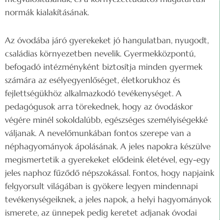
normák kialakításának.
Az óvodába járó gyerekeket jó hangulatban, nyugodt,
családias környezetben nevelik. Gyermekközpontú,
befogadó intézményként biztosítja minden gyermek
számára az esélyegyenlőséget, életkorukhoz és
fejlettségükhöz alkalmazkodó tevékenységet. A
pedagógusok arra törekednek, hogy az óvodáskor
végére minél sokoldalúbb, egészséges személyiségekké
váljanak. A nevelőmunkában fontos szerepe van a
néphagyományok ápolásának. A jeles napokra készülve
megismertetik a gyerekeket elődeink életével, egy-egy
jeles naphoz fűződő népszokással. Fontos, hogy napjaink
felgyorsult világában is gyökere legyen mindennapi
tevékenységeiknek, a jeles napok, a helyi hagyományok
ismerete, az ünnepek pedig keretet adjanak óvodai