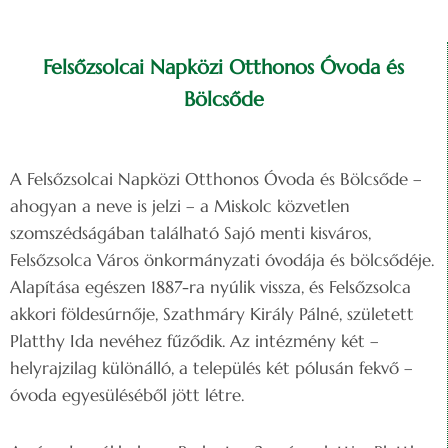
Felsőzsolcai Napközi Otthonos Óvoda és
Bölcsőde
A Felsőzsolcai Napközi Otthonos Óvoda és Bölcsőde –
ahogyan a neve is jelzi – a Miskolc közvetlen
szomszédságában található Sajó menti kisváros,
Felsőzsolca Város önkormányzati óvodája és bölcsődéje.
Alapítása egészen 1887-ra nyúlik vissza, és Felsőzsolca
akkori földesúrnője, Szathmáry Király Pálné, született
Platthy Ida nevéhez fűződik. Az intézmény két –
helyrajzilag különálló, a település két pólusán fekvő –
óvoda egyesüléséből jött létre.