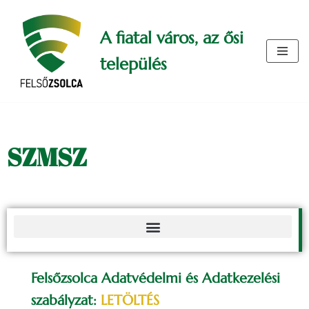
A fiatal város, az ősi
Skip
to
település
content
SZMSZ
Felsőzsolca Adatvédelmi és Adatkezelési
szabályzat:
LETÖLTÉS