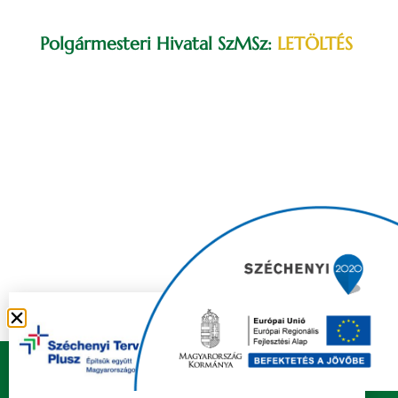
Polgármesteri Hivatal SzMSz:
LETÖLTÉS
Copyright © 2021 FELSŐZSOLCA ÖNKORMÁNYZAT |
Készítette
Ju-Ditta Webdesign