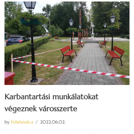
Karbantartási munkálatokat
végeznek városszerte
by
Felsőzsolca
2022.06.02.