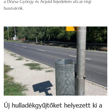
a Dózsa György és Árpád fejedelem utcai régi
buszvárók.
Új hulladékgyűjtőket helyezett ki a