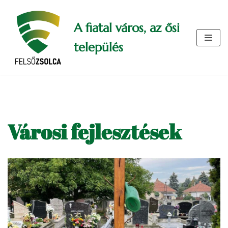
A fiatal város, az ősi
Skip
to
település
content
Városi fejlesztések