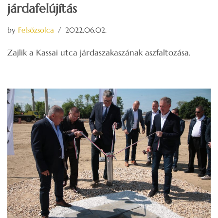
járdafelújítás
by
Felsőzsolca
2022.06.02.
Zajlik a Kassai utca járdaszakaszának aszfaltozása.