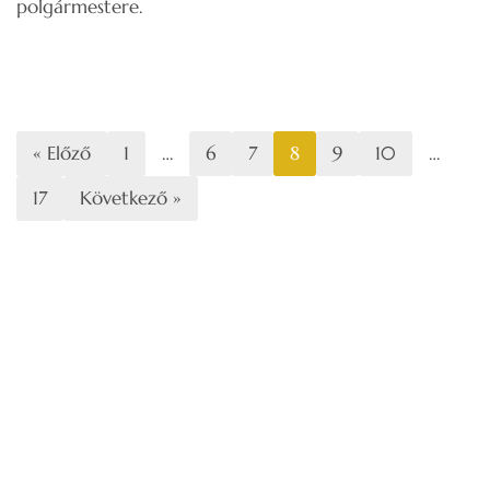
polgármestere.
« Előző
1
…
6
7
8
9
10
…
17
Következő »