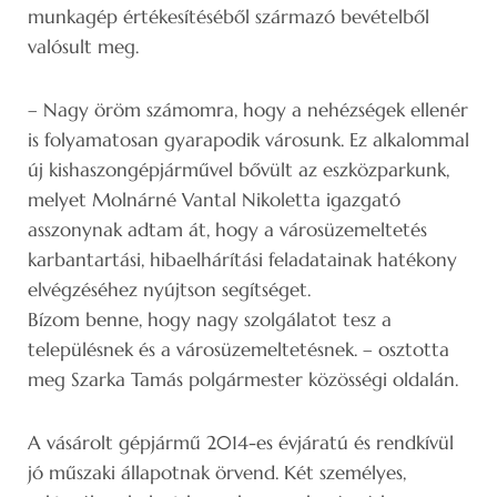
munkagép értékesítéséből származó bevételből
valósult meg.
– Nagy öröm számomra, hogy a nehézségek ellenér
is folyamatosan gyarapodik városunk. Ez alkalommal
új kishaszongépjárművel bővült az eszközparkunk,
melyet Molnárné Vantal Nikoletta igazgató
asszonynak adtam át, hogy a városüzemeltetés
karbantartási, hibaelhárítási feladatainak hatékony
elvégzéséhez nyújtson segítséget.
Bízom benne, hogy nagy szolgálatot tesz a
településnek és a városüzemeltetésnek. – osztotta
meg Szarka Tamás polgármester közösségi oldalán.
A vásárolt gépjármű 2014-es évjáratú és rendkívül
jó műszaki állapotnak örvend. Két személyes,