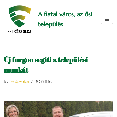
A fiatal város, az ősi
Skip
to
település
content
Új furgon segíti a települési
munkát
by
Felsőzsolca
2022.11.16.