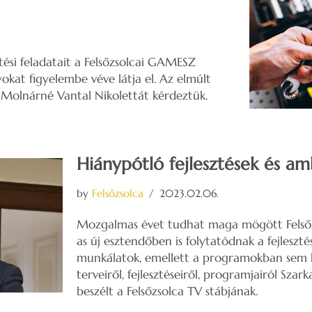
tési feladatait a Felsőzsolcai GAMESZ
yokat figyelembe véve látja el. Az elmúlt
 Molnárné Vantal Nikolettát kérdeztük.
Hiánypótló fejlesztések és am
by
Felsőzsolca
2023.02.06.
Mozgalmas évet tudhat maga mögött Felsőz
as új esztendőben is folytatódnak a fejleszté
munkálatok, emellett a programokban sem le
terveiről, fejlesztéseiről, programjairól Sza
beszélt a Felsőzsolca TV stábjának.