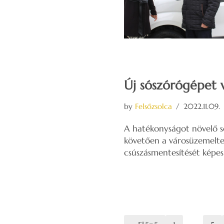
Új sószórógépet 
by
Felsőzsolca
2022.11.09.
A hatékonyságot növelő 
követően a városüzemeltet
csúszásmentesítését képes 