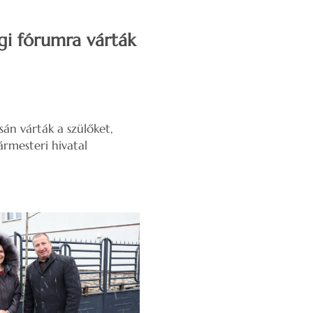
gi fórumra várták
án várták a szülőket,
ármesteri hivatal