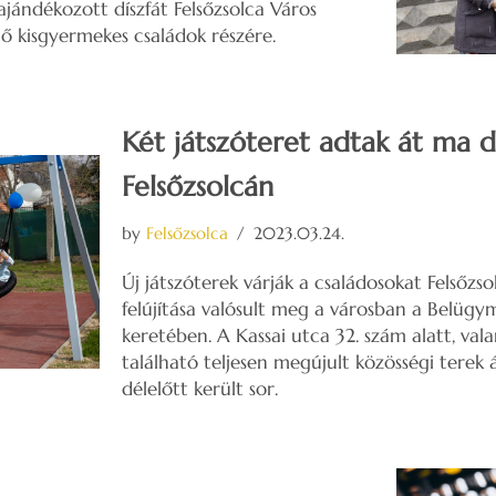
ajándékozott díszfát Felsőzsolca Város
ő kisgyermekes családok részére.
Két játszóteret adtak át ma d
Felsőzsolcán
by
Felsőzsolca
2023.03.24.
Új játszóterek várják a családosokat Felsőzso
felújítása valósult meg a városban a Belügy
keretében. A Kassai utca 32. szám alatt, val
található teljesen megújult közösségi tere
délelőtt került sor.