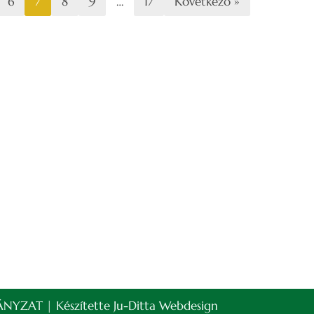
6
7
8
9
…
17
Következő »
NYZAT | Készítette
Ju-Ditta Webdesign