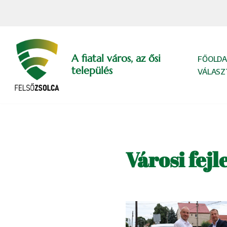
Skip
to
content
A fiatal város, az ősi
FŐOLDA
település
VÁLASZ
Városi fejl