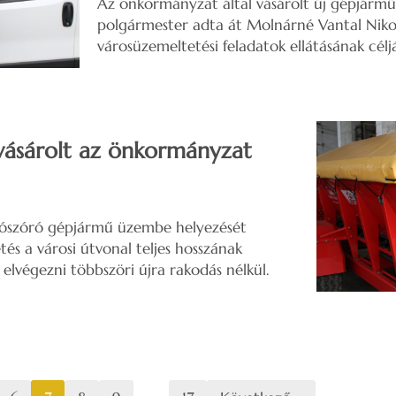
Az önkormányzat által vásárolt új gépjárm
polgármester adta át Molnárné Vantal Nikol
városüzemeltetési feladatok ellátásának célj
vásárolt az önkormányzat
sószóró gépjármű üzembe helyezését
és a városi útvonal teljes hosszának
elvégezni többszöri újra rakodás nélkül.