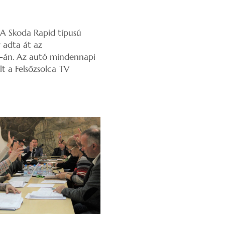
. A Skoda Rapid típusú
 adta át az
6-án. Az autó mindennapi
t a Felsőzsolca TV