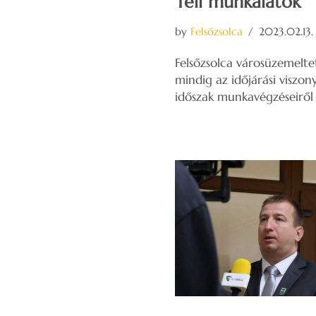
Téli munkálatok
by
Felsőzsolca
2023.02.13.
Felsőzsolca városüzemelte
mindig az időjárási viszon
időszak munkavégzéseiről