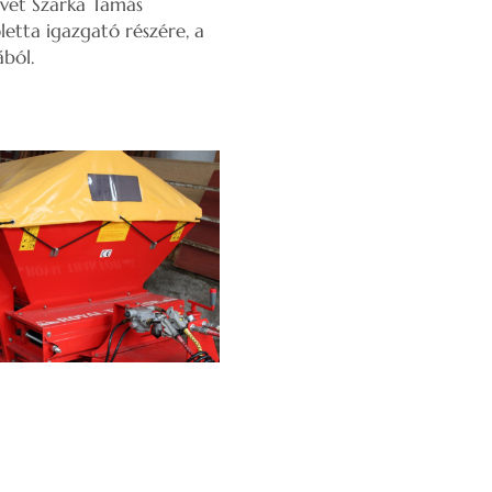
űvet Szarka Tamás
etta igazgató részére, a
ából.