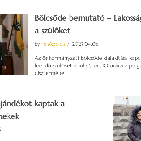
Bölcsőde bemutató – Lakossá
a szülőket
by
Felsőzsolca
2023.04.06.
Az önkormányzati bölcsőde kialakítása kapcs
leendő szülőket április 5-én, 10 órára a polg
dísztermébe.
ajándékot kaptak a
rmekek
.