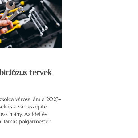
biciózus tervek
solca városa, ám a 2023-
sek és a városszépítő
sz hiány. Az idei év
rka Tamás polgármester