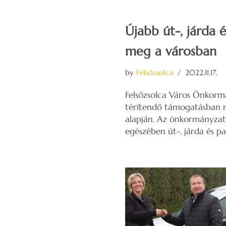
Újabb út-, járda é
meg a városban
by
Felsőzsolca
2022.11.17.
Felsőzsolca Város Önkormá
térítendő támogatásban r
alapján. Az önkormányzat
egészében út-, járda és par