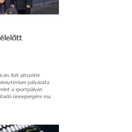
élelőtt
lcán. Két játszótér
minisztérium pályázata
amint a sportpályán
k átadó ünnepségére ma