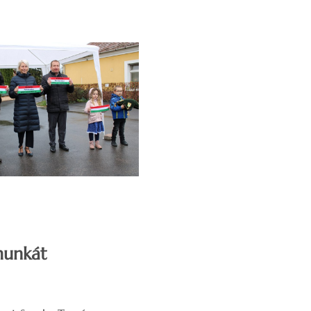
 munkát