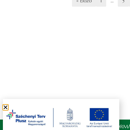
« Előző
1
…
5
Copyright © 2021 FELSŐZSOLCA ÖNKORMÁ