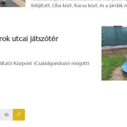
felújított, Liba közt, Kacsa közt, és a járdák 
ok utcai játszótér
.
lgáltató Központ (Családgondozó) mögötti
16
17