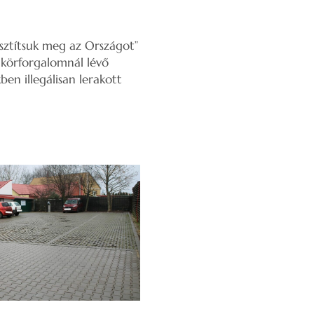
Tisztítsuk meg az Országot”
i körforgalomnál lévő
ben illegálisan lerakott