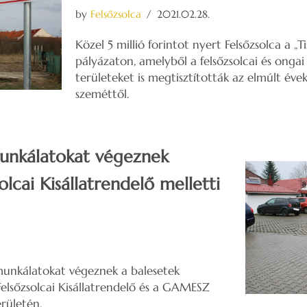
by
Felsőzsolca
2021.02.28.
Közel 5 millió forintot nyert Felsőzsolca a „
pályázaton, amelyből a felsőzsolcai és onga
területeket is megtisztították az elmúlt évek
szeméttől.
munkálatokat végeznek
olcai Kisállatrendelő melletti
n
 munkálatokat végeznek a balesetek
elsőzsolcai Kisállatrendelő és a GAMESZ
rületén.