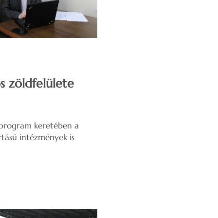
s zöldfelülete
ű program keretében a
rtású intézmények is