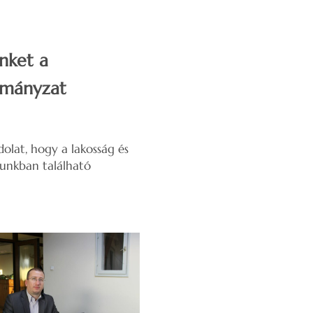
inket a
rmányzat
lat, hogy a lakosság és
unkban található