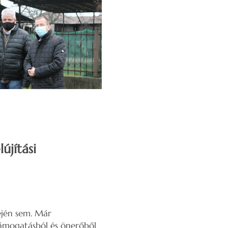
újítási
dején sem. Már
támogatásból és önerőből