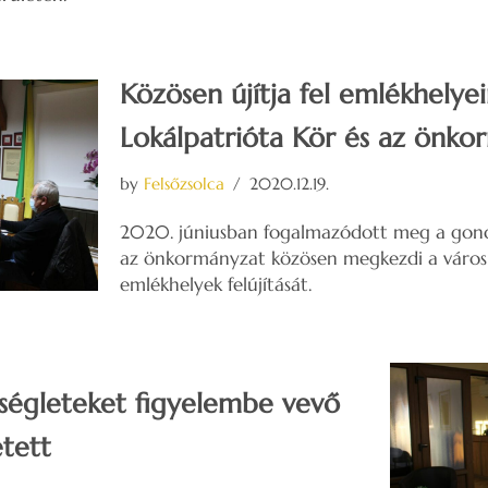
Közösen újítja fel emlékhelye
Lokálpatrióta Kör és az önko
by
Felsőzsolca
2020.12.19.
2020. júniusban fogalmazódott meg a gondo
az önkormányzat közösen megkezdi a város
emlékhelyek felújítását.
kségleteket figyelembe vevő
etett