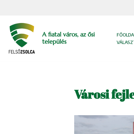
Skip
to
content
A fiatal város, az ősi
FŐOLDA
település
VÁLASZ
Városi fejl