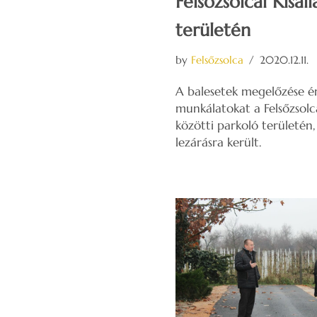
Felsőzsolcai Kisál
területén
by
Felsőzsolca
2020.12.11.
A balesetek megelőzése ér
munkálatokat a Felsőzsol
közötti parkoló területén,
lezárásra került.