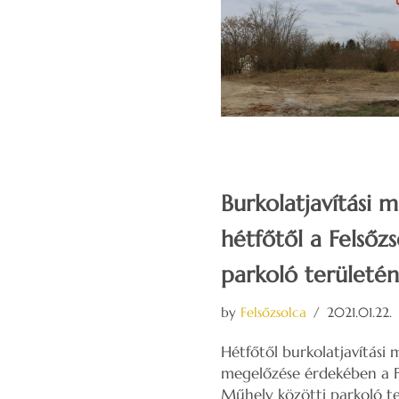
Burkolatjavítási 
hétfőtől a Felsőzs
parkoló területé
by
Felsőzsolca
2021.01.22.
Hétfőtől burkolatjavítási
megelőzése érdekében a F
Műhely közötti parkoló te