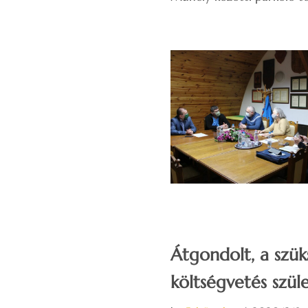
Átgondolt, a szü
költségvetés szül