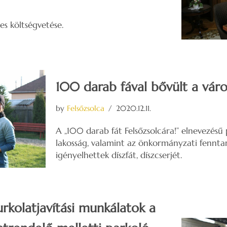
es költségvetése.
100 darab fával bővült a váro
by
Felsőzsolca
2020.12.11.
A „100 darab fát Felsőzsolcára!” elnevezés
lakosság, valamint az önkormányzati fennta
igényelhettek díszfát, díszcserjét.
rkolatjavítási munkálatok a