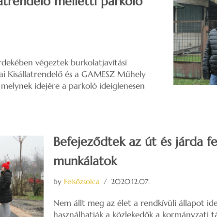
latrendelő melletti parkoló
dekében végeztek burkolatjavítási
cai Kisállatrendelő és a GAMESZ Műhely
 melynek idejére a parkoló ideiglenesen
Befejeződtek az út és járda fel
munkálatok
by
Felsőzsolca
2020.12.07.
Nem állt meg az élet a rendkívüli állapot i
használhatják a közlekedők a kormányzati 