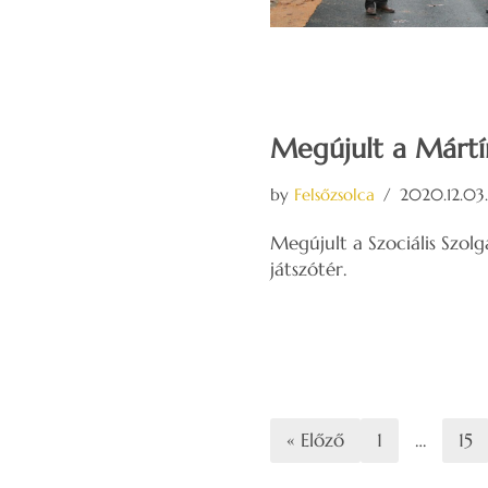
Megújult a Mártír
by
Felsőzsolca
2020.12.03
Megújult a Szociális Szo
játszótér.
« Előző
1
…
15