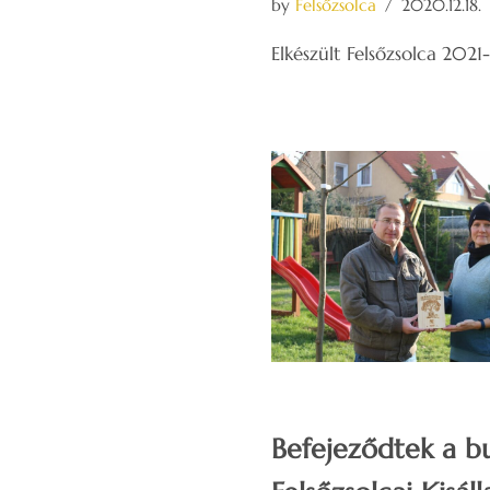
by
Felsőzsolca
2020.12.18.
Elkészült Felsőzsolca 2021-
Befejeződtek a bu