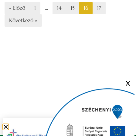
« Előző
1
…
14
15
16
17
Következő »
X