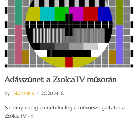
Adásszünet a ZsolcaTV műsorán
by
Felsőzsolca
2021.04.16.
Néhány napig szünetelni fog a műsorszolgáltatás a
ZsolcaTV –n.