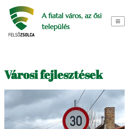
A fiatal város, az ősi
Skip
to
település
content
Városi fejlesztések