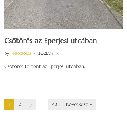
Csőtörés az Eperjesi utcában
by
Felsőzsolca
2021.08.13.
Csőtörés történt az Eperjesi utcában.
1
2
3
…
42
Következő »