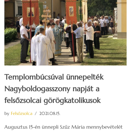
Templombúcsúval ünnepelték
Nagyboldogasszony napját a
felsőzsolcai görögkatolikusok
by
Felsőzsolca
2021.08.15.
Augusztus 15-én ünnepli Szűz Mária mennybevételét