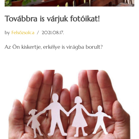
Továbbra is várjuk fotóikat!
by
Felsőzsolca
2021.08.17.
Az Ön kiskertje, erkélye is virágba borult?