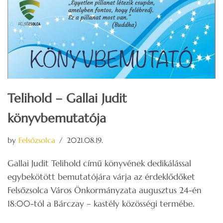
Telihold – Gallai Judit
könyvbemutatója
by
Felsőzsolca
2021.08.19.
Gallai Judit Telihold című könyvének dedikálással
egybekötött bemutatójára várja az érdeklődőket
Felsőzsolca Város Önkormányzata augusztus 24-én
18:00-tól a Bárczay – kastély közösségi termébe.