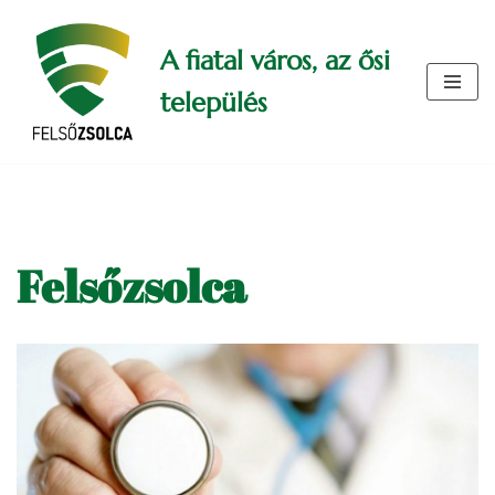
A fiatal város, az ősi
Skip
to
település
content
Felsőzsolca