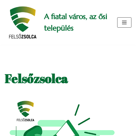
A fiatal város, az ősi
Skip
to
település
content
Felsőzsolca