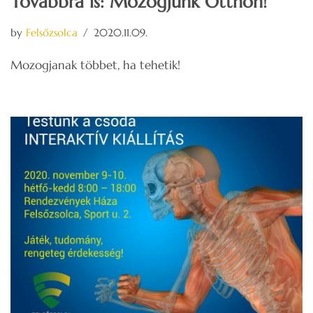
Továbbra is: Mozogjunk Otthon!
by
Felsőzsolca
2020.11.09.
Mozogjanak többet, ha tehetik!