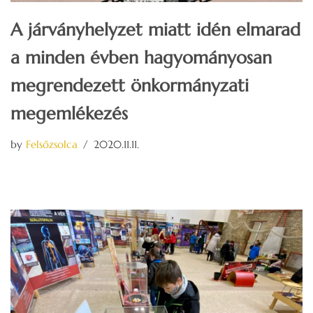
A járványhelyzet miatt idén elmarad
a minden évben hagyományosan
megrendezett önkormányzati
megemlékezés
by
Felsőzsolca
2020.11.11.