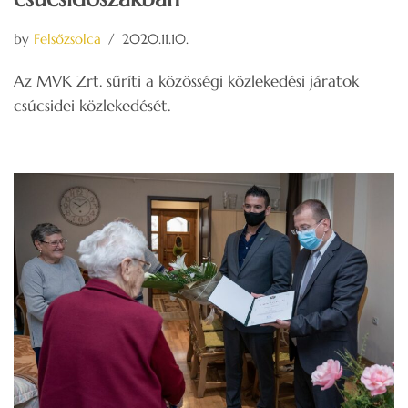
by
Felsőzsolca
2020.11.10.
Az MVK Zrt. sűríti a közösségi közlekedési járatok
csúcsidei közlekedését.