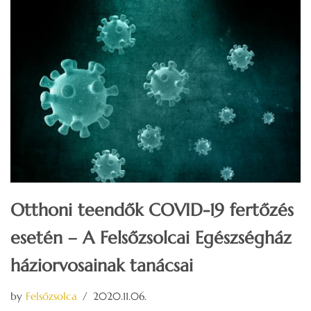
Otthoni teendők COVID-19 fertőzés
esetén – A Felsőzsolcai Egészségház
háziorvosainak tanácsai
by
Felsőzsolca
2020.11.06.