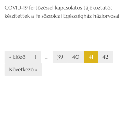
COVID-19 fertőzéssel kapcsolatos tájékoztatót
készítettek a Felsőzsolcai Egészségház háziorvosai
« Előző
1
…
39
40
41
42
Következő »