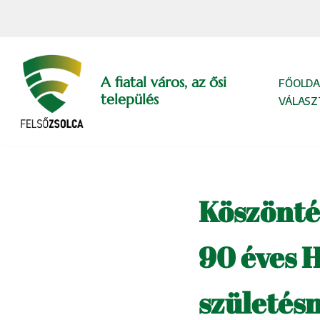
Skip
to
content
A fiatal város, az ősi
FŐOLDA
település
VÁLASZ
Köszönté
90 éves 
születés