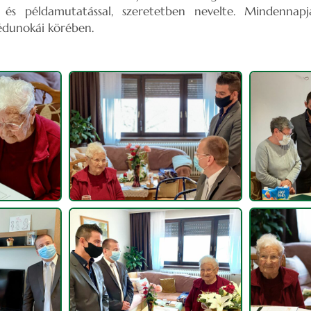
el és példamutatással, szeretetben nevelte. Mindennap
dédunokái körében.