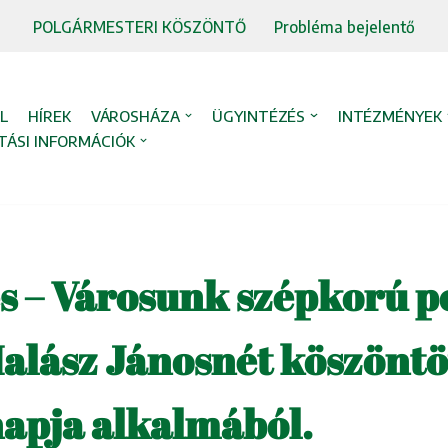
POLGÁRMESTERI KÖSZÖNTŐ
Probléma bejelentő
L
HÍREK
VÁROSHÁZA
ÜGYINTÉZÉS
INTÉZMÉNYEK
TÁSI INFORMÁCIÓK
s – Városunk szépkorú po
Halász Jánosnét köszöntö
napja alkalmából.