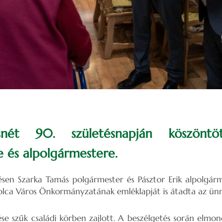
snét 90. születésnapján köszöntö
 és alpolgármestere.
ésen Szarka Tamás polgármester és Pásztor Erik alpolgá
olca Város Önkormányzatának emléklapját is átadta az ünn
ése szűk családi körben zajlott. A beszélgetés során elm