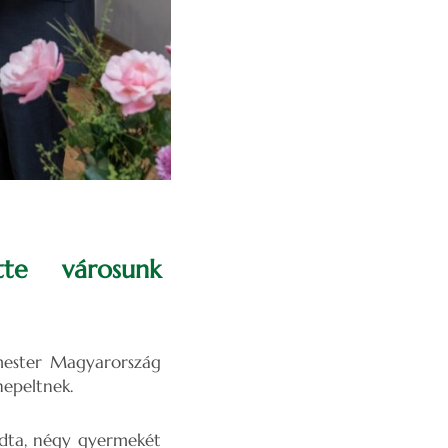
tte városunk
rmester Magyarország
epeltnek.
ondta, négy gyermekét