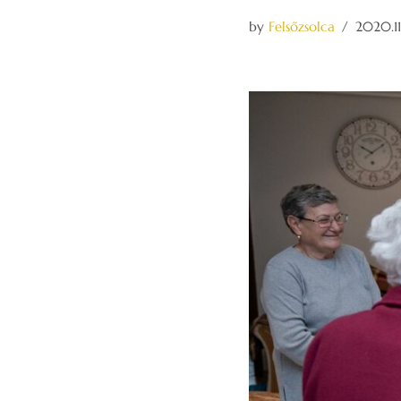
by
Felsőzsolca
2020.11