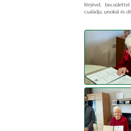
férjével, becsülett
családja, unokái és 