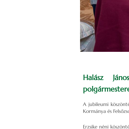
Halász Jáno
polgármestere
A jubileumi köszönt
Kormánya és Felsőzs
Erzsike néni köszönt