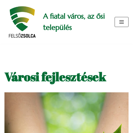
A fiatal város, az ősi
Skip
to
település
content
Városi fejlesztések