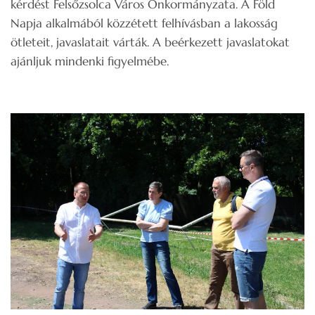
kérdést Felsőzsolca Város Önkormányzata. A Föld
Napja alkalmából közzétett felhívásban a lakosság
ötleteit, javaslatait várták. A beérkezett javaslatokat
ajánljuk mindenki figyelmébe.