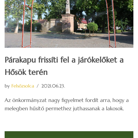
Párakapu frissíti fel a járókelőket a
Hősök terén
by
Felsőzsolca
2021.06.23.
Az önkormányzat nagy figyelmet fordít arra, hogy a
melegben hűsítő permethez juthassanak a lakosok.