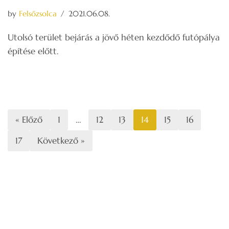
by
Felsőzsolca
2021.06.08.
Utolsó terület bejárás a jövő héten kezdődő futópálya
építése előtt.
« Előző
1
…
12
13
14
15
16
17
Következő »