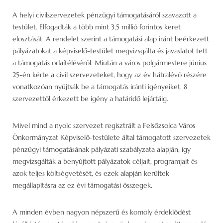
A helyi civilszervezetek pénzügyi támogatásáról szavazott a
testület. Elfogadták a több mint 3,5 millió forintos keret
elosztását. A rendelet szerint a támogatási alap iránt beérkezett
pályázatokat a képviselő-testület megvizsgálta és javaslatot tett
a támogatás odaítéléséről. Miután a város polgármestere június
25-én kérte a civil szervezeteket, hogy az év hátralévő részére
vonatkozóan nyújtsák be a támogatás iránti igényeiket, 8
szervezettől érkezett be igény a határidő lejártáig.
Mivel mind a nyolc szervezet regisztrált a Felsőzsolca Város
Önkormányzat Képviselő-testülete által támogatott szervezetek
pénzügyi támogatásának pályázati szabályzata alapján, így
megvizsgálták a benyújtott pályázatok céljait, programjait és
azok teljes költségvetését, és ezek alapján kerültek
megállapításra az ez évi támogatási összegek.
A minden évben nagyon népszerű és komoly érdeklődést