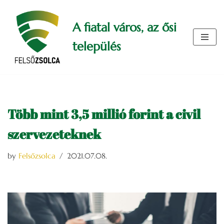
A fiatal város, az ősi
Skip
to
település
content
Több mint 3,5 millió forint a civil
szervezeteknek
by
Felsőzsolca
2021.07.08.