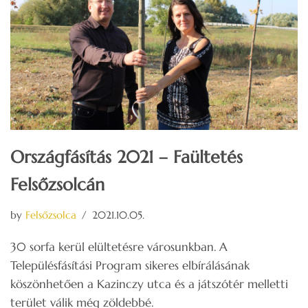
Országfásítás 2021 – Faültetés
Felsőzsolcán
by
Felsőzsolca
2021.10.05.
30 sorfa kerül elültetésre városunkban. A
Településfásítási Program sikeres elbírálásának
köszönhetően a Kazinczy utca és a játszótér melletti
terület válik még zöldebbé.