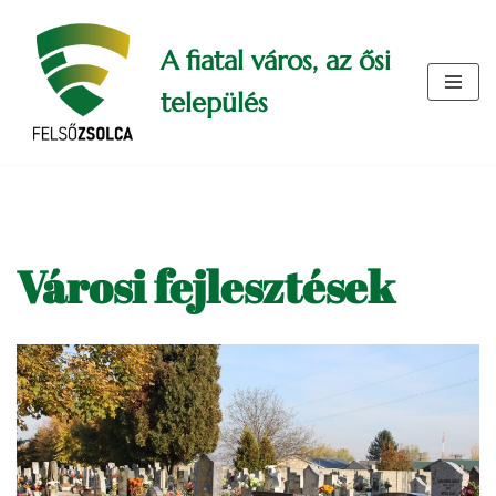
A fiatal város, az ősi
Skip
to
település
content
Városi fejlesztések