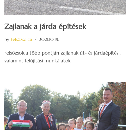
Zajlanak a járda építések
by
Felsőzsolca
2021.10.18.
Felsőzsolca több pontján zajlanak út- és járdaépítési,
valamint felújítási munkálatok.