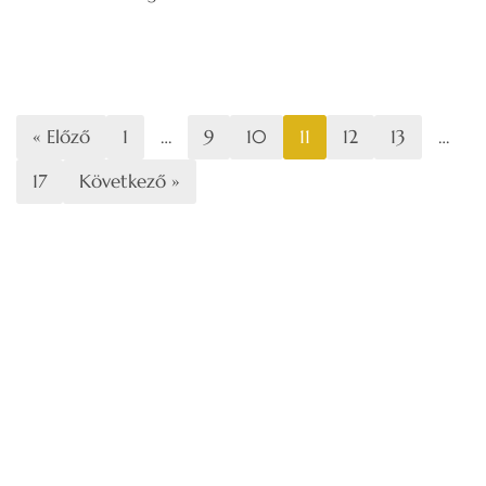
« Előző
1
…
9
10
11
12
13
…
17
Következő »