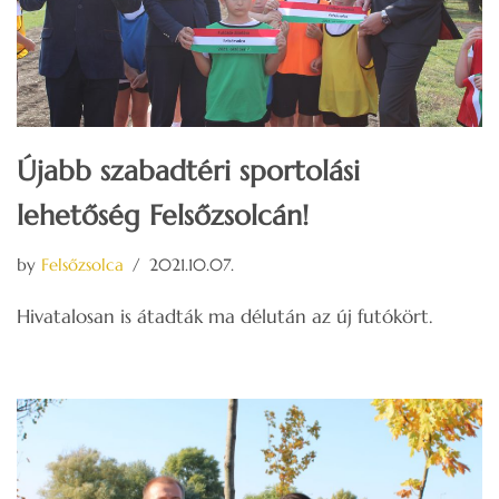
Újabb szabadtéri sportolási
lehetőség Felsőzsolcán!
by
Felsőzsolca
2021.10.07.
Hivatalosan is átadták ma délután az új futókört.