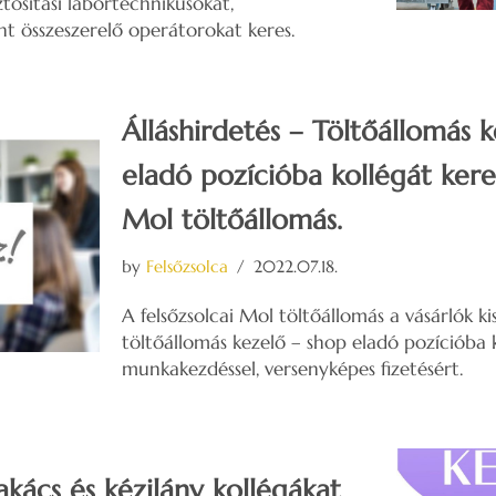
tosítási labortechnikusokat,
t összeszerelő operátorokat keres.
Álláshirdetés – Töltőállomás 
eladó pozícióba kollégát keres
Mol töltőállomás.
by
Felsőzsolca
2022.07.18.
A felsőzsolcai Mol töltőállomás a vásárlók ki
töltőállomás kezelő – shop eladó pozícióba k
munkakezdéssel, versenyképes fizetésért.
akács és kézilány kollégákat