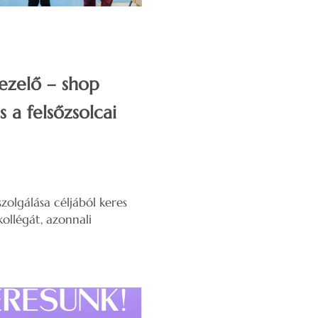
kezelő – shop
 a felsőzsolcai
szolgálása céljából keres
ollégát, azonnali