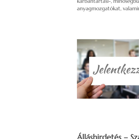
karbantartási-, minőségbiz
anyagmozgatókat, valamin
Álláshirdetés – Sz