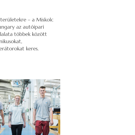
területekre – a Miskolc
ungary az autóipari
llalata többek között
nikusokat,
rátorokat keres.