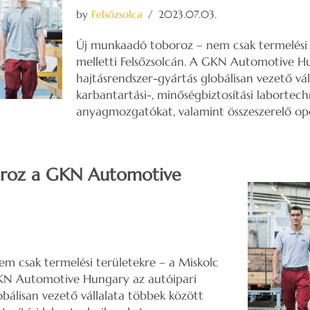
by
Felsőzsolca
2023.07.03.
Új munkaadó toboroz – nem csak termelési 
melletti Felsőzsolcán. A GKN Automotive H
hajtásrendszer-gyártás globálisan vezető vá
karbantartási-, minőségbiztosítási labortech
anyagmozgatókat, valamint összeszerelő ope
boroz a GKN Automotive
m csak termelési területekre – a Miskolc
 GKN Automotive Hungary az autóipari
obálisan vezető vállalata többek között