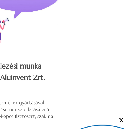
telezési munka
 Aluinvent Zrt.
ermékek gyártásával
zési munka ellátására új
képes fizetésért, szakmai
X