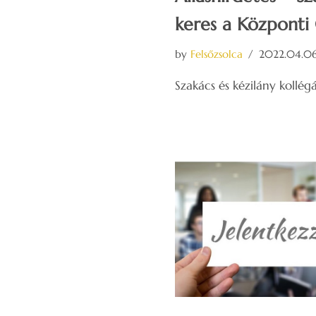
keres a Központ
by
Felsőzsolca
2022.04.06
Szakács és kézilány kollé