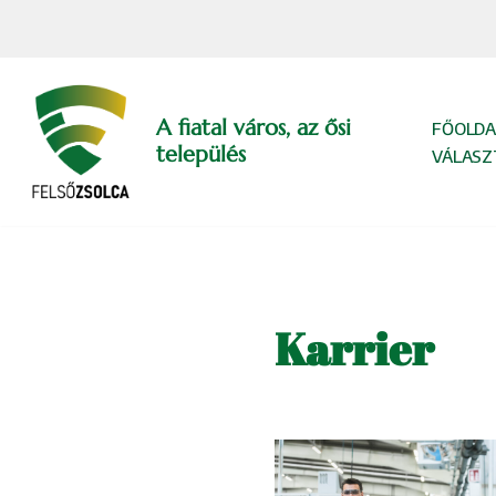
Skip
to
content
A fiatal város, az ősi
FŐOLDA
település
VÁLASZ
Karrier