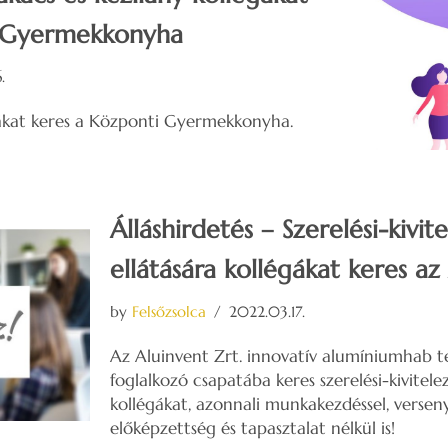
i Gyermekkonyha
.
gákat keres a Központi Gyermekkonyha.
Álláshirdetés – Szerelési-kivi
ellátására kollégákat keres az
by
Felsőzsolca
2022.03.17.
Az Aluinvent Zrt. innovatív alumíniumhab t
foglalkozó csapatába keres szerelési-kivitele
kollégákat, azonnali munkakezdéssel, verseny
előképzettség és tapasztalat nélkül is!