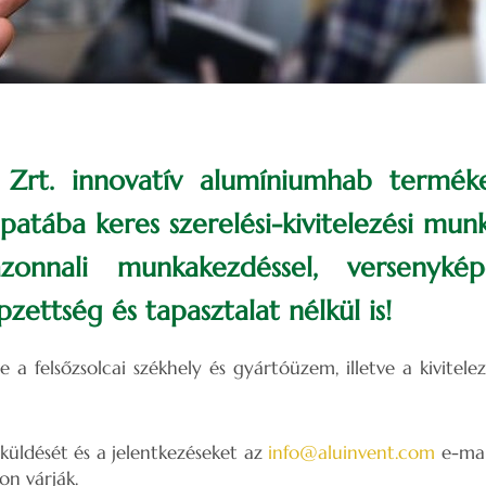
 Zrt. innovatív alumíniumhab terméke
patába keres szerelési-kivitelezési munk
azonnali munkakezdéssel, versenyképe
zettség és tapasztalat nélkül is!
a felsőzsolcai székhely és gyártóüzem, illetve a kivitelezé
üldését és a jelentkezéseket az
info@aluinvent.com
e-mai
n várják.