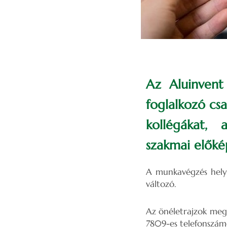
Az Aluinvent
foglalkozó csa
kollégákat, 
szakmai előkép
A munkavégzés helye 
változó.
Az önéletrajzok megk
7809-es telefonszámo