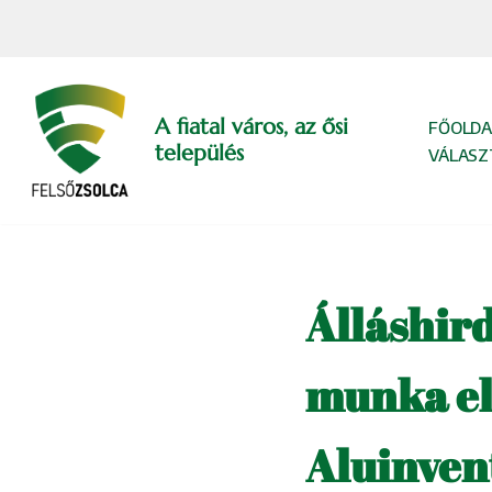
Skip
to
content
A fiatal város, az ősi
FŐOLDA
település
VÁLASZ
Álláshird
munka el
Aluinvent