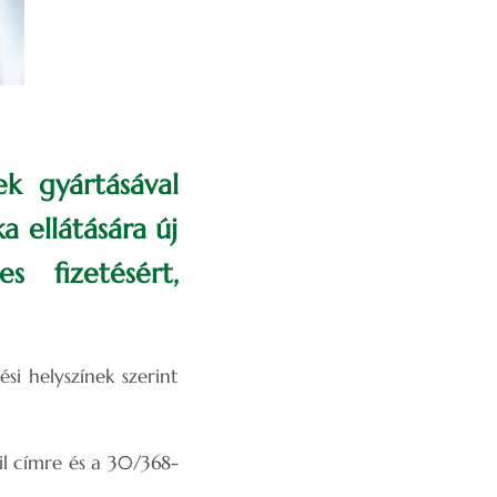
k gyártásával
a ellátására új
s fizetésért,
si helyszínek szerint
l címre és a 30/368-