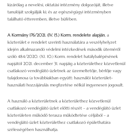
kizárólag a nevelési, oktatási intézmény dolgozóját, illetve
tanulóját szolgálják ki; és az egészségügyi intézményben
található étteremben, illetve büfében.
A Kormány 176/2021. (IV. 15.) Korm. rendelete alapján
, a
közterület e rendelet szerinti használatára a veszélyhelyzet
idején alkalmazandó védelmi intézkedések második üteméről
szóló 484/2020. (XI. 10.) Korm. rendelet hatálybalépésének
napjától 2021. december 31. napjáig a közterülethez közvetlenül
csatlakozó vendéglátó üzletnek az üzemeltetője, bérlője vagy
tulajdonosa (a továbbiakban együtt: használó) közterület-
használati hozzájárulás megfizetése nélkül ingyenesen jogosult.
A használó a közterületnek a közterülethez közvetlenül
csatlakozó vendéglátó üzlet előtti részét – a vendéglátó üzlet
közterületen működő terasza működtetése céljából – a
vendéglátó üzlet közterülethez csatlakozó épülethatára
szélességében használhatja.