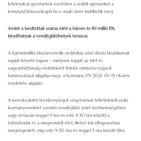
felsőzsolcai gyermekek esetében a szülők igényeiket a
konyha@felsozsolcaph.hu e-mail címre küldhetik meg.
Amint a beoltottak száma eléri a három és fél millió főt,
kinyithatnak a vendéglátóhelyek teraszai.
A hárommillió-ötszázezredik védőoltás (első dózis) beadásának
napját követő napon – melynek napját az élet és
vagyonbiztonság védelméért felelős miniszter egyedi
határozatával állapítja meg- a Kormány 175/2021. (IV. 15.) Korm.
rendelete alapján:
A kereskedelmi tevékenységek végzésének feltételeiről szóló
kormányrendelet szerinti vendéglátó üzlet kerthelyiségében
vagy teraszán reggel 5 óra és este 9.30 óra között a
tartózkodás és a megrendelt étel, illetve ital elfogyasztása
megengedett, míg este 9.30 óra és reggel 5 óra között tilos.