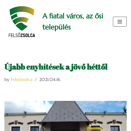
A fiatal város, az ősi
Skip
to
település
content
Újabb enyhítések a jövő héttől
by
Felsőzsolca
2021.04.16.