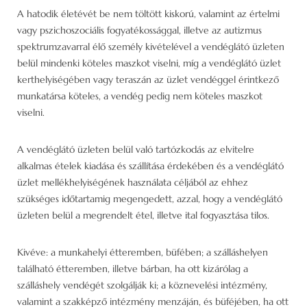
A hatodik életévét be nem töltött kiskorú, valamint az értelmi
vagy pszichoszociális fogyatékossággal, illetve az autizmus
spektrumzavarral élő személy kivételével a vendéglátó üzleten
belül mindenki köteles maszkot viselni, míg a vendéglátó üzlet
kerthelyiségében vagy teraszán az üzlet vendéggel érintkező
munkatársa köteles, a vendég pedig nem köteles maszkot
viselni.
A vendéglátó üzleten belül való tartózkodás az elvitelre
alkalmas ételek kiadása és szállítása érdekében és a vendéglátó
üzlet mellékhelyiségének használata céljából az ehhez
szükséges időtartamig megengedett, azzal, hogy a vendéglátó
üzleten belül a megrendelt étel, illetve ital fogyasztása tilos.
Kivéve: a munkahelyi étteremben, büfében; a szálláshelyen
található étteremben, illetve bárban, ha ott kizárólag a
szálláshely vendégét szolgálják ki; a köznevelési intézmény,
valamint a szakképző intézmény menzáján, és büféjében, ha ott