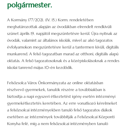
polgármester.
A Kormány 177/2021. (IV. 15.) Korm. rendeletében
meghatározottak alapján az óvodákban elrendelt rendkívüli
szünet április 19. napjától megszüntetésre kerül. Újra nyitnak az
óvodák, valamint az általános iskolák, mivel az alsó tagozatos
évfolyamokon megszüntetésre kerül a tantermen kívüli, digitális
munkarend. A felső tagozatban marad az otthoni, digitális alapú
oktatás. A felső tagozatosoknak és a középiskolásoknak a rendes
iskolai tanrend május 10-én kezdődik.
Felsőzsolca Város Önkormányzata az online oktatásban
résztvevő gyermekek, tanulók részére a továbbiakban is
biztosítja a napi egyszeri étkeztetést igény esetén intézményi
gyermekétkeztetés keretében. Az erre vonatkozó kérelmeket
a felsőzsolcai intézményekben tanuló felső tagozatos diákok
esetében az intézmények továbbítják a Felsőzsolcai Központi
Konyha felé, míg a nem felsőzsolcai intézményben tanuló