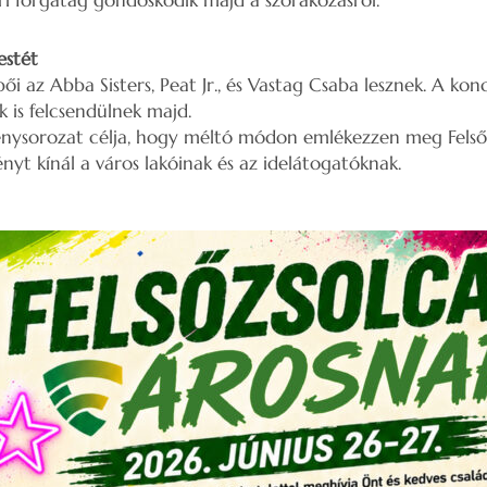
ári forgatag gondoskodik majd a szórakozásról.
estét
pői az Abba Sisters, Peat Jr., és Vastag Csaba lesznek. A ko
 is felcsendülnek majd.
nysorozat célja, hogy méltó módon emlékezzen meg Felsőz
yt kínál a város lakóinak és az idelátogatóknak.