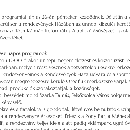
 programjai június 26-án, pénteken kezdődnek. Délután a 
erül sor a rendezvények Házában az ünnepi díszülés kere
masz Tóth Kálmán Református Alapfokú Művészeti Iskola F
övendékei.
ész napos programok
aton 12:00 órakor ünnepi megemlékezést és koszorúzást r
arkban, melyen részt vesznek a tetvértelepülésekről érkez
 rendezvényeinek a Rendezvények Háza udvara és a sportp
yosan megrendezésre kerülő Öregfiúk mérkőzésre várják a 
npadi produkciók szórakoztatják a közönséget.
 beszédet mond Szarka Tamás, Felsőzsolca Város polgárme
képviselő.
kra és a fiatalokra is gondoltak, látványos bemutatók, szín
rja a rendezvényre érkezőket. Érkezik a Pony Bar, a Méhecsk
fi, a rendezvény teljes ideje alatt pedig vidámpark, ugráló