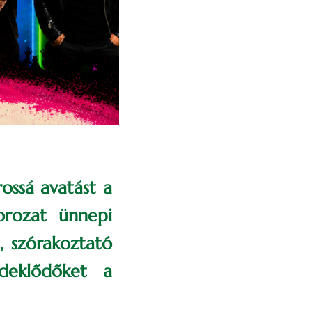
ossá avatást a
orozat ünnepi
, szórakoztató
rdeklődőket a