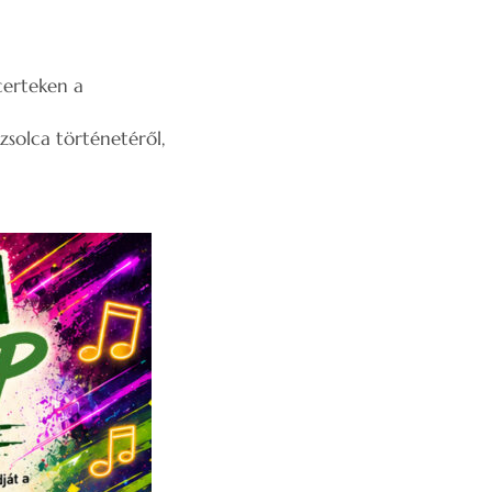
ncerteken a
solca történetéről,