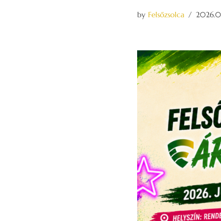
by
Felsőzsolca
2026.0