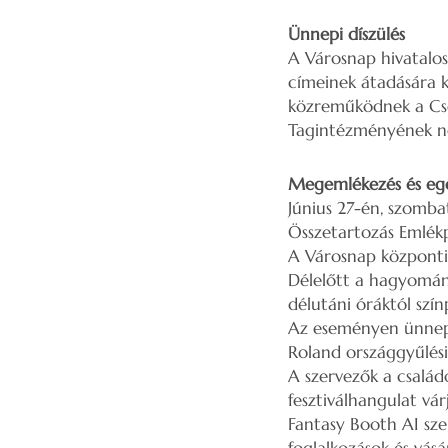
Ünnepi díszülés
A Városnap hivatalos
címeinek átadására k
közreműködnek a Cso
Tagintézményének n
Megemlékezés és eg
Június 27-én, szomb
Összetartozás Emlékp
A Városnap központi
Délelőtt a hagyomán
délutáni óráktól szí
Az eseményen ünnepi
Roland országgyűlési 
A szervezők a családo
fesztiválhangulat vá
Fantasy Booth AI szel