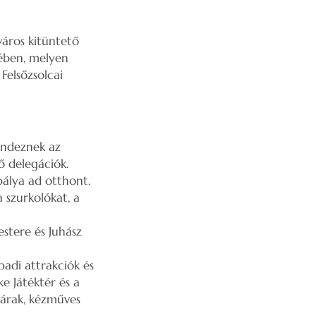
város kitüntető
tében, melyen
elsőzsolcai
endeznek az
ő delegációk.
álya ad otthont.
szurkolókat, a
stere és Juhász
padi attrakciók és
e Játéktér és a
várak, kézműves