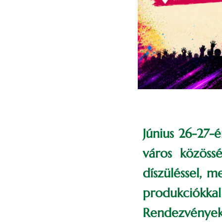
Június 26-27-
város közöss
díszüléssel, 
produkciókka
Rendezvények 