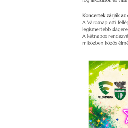
foglalkozások és vás
Koncertek zárják az 
A Városnap esti fellé
legismertebb slágerek
A kétnapos rendezvé
miközben közös élmén