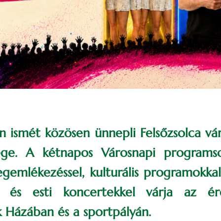
én ismét közösen ünnepli Felsőzsolca vár
ége. A kétnapos Városnapi programs
megemlékezéssel, kulturális programokkal
l és esti koncertekkel várja az é
Házában és a sportpályán.