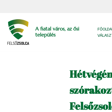
Skip
to
content
A fiatal város, az ősi
FŐOLDA
település
VÁLASZ
Hétvégén
szórakoz
Felsőzso