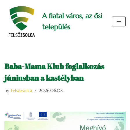
A fiatal város, az ősi
Skip
to
település
content
Baba-Mama Klub foglalkozás
júniusban a kastélyban
by
Felsőzsolca
2026.06.08.