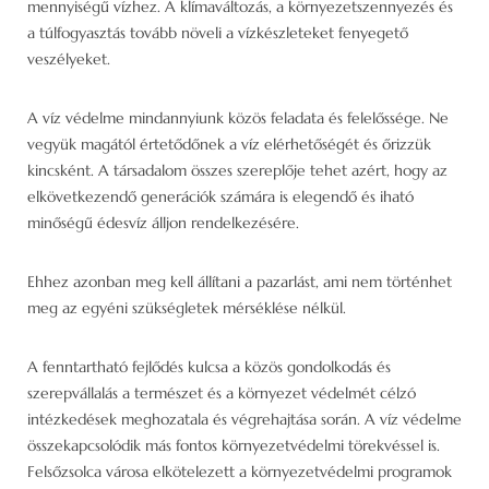
mennyiségű vízhez. A klímaváltozás, a környezetszennyezés és
a túlfogyasztás tovább növeli a vízkészleteket fenyegető
veszélyeket.
A víz védelme mindannyiunk közös feladata és felelőssége. Ne
vegyük magától értetődőnek a víz elérhetőségét és őrizzük
kincsként. A társadalom összes szereplője tehet azért, hogy az
elkövetkezendő generációk számára is elegendő és iható
minőségű édesvíz álljon rendelkezésére.
Ehhez azonban meg kell állítani a pazarlást, ami nem történhet
meg az egyéni szükségletek mérséklése nélkül.
A fenntartható fejlődés kulcsa a közös gondolkodás és
szerepvállalás a természet és a környezet védelmét célzó
intézkedések meghozatala és végrehajtása során. A víz védelme
összekapcsolódik más fontos környezetvédelmi törekvéssel is.
Felsőzsolca városa elkötelezett a környezetvédelmi programok