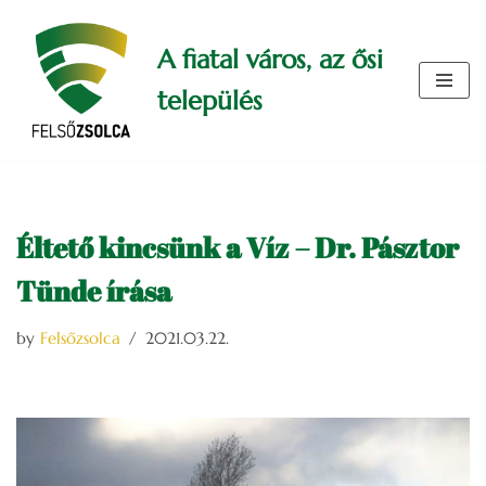
A fiatal város, az ősi
Skip
to
település
content
Éltető kincsünk a Víz – Dr. Pásztor
Tünde írása
by
Felsőzsolca
2021.03.22.