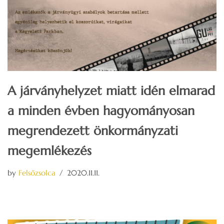
A járványhelyzet miatt idén elmarad
a minden évben hagyományosan
megrendezett önkormányzati
megemlékezés
by
Felsőzsolca
2020.11.11.