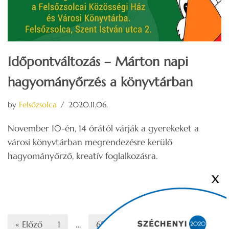
Időpontváltozás – Márton napi
hagyományőrzés a könyvtárban
by
Felsőzsolca
2020.11.06.
November 10-én, 14 órától várják a gyerekeket a
városi könyvtárban megrendezésre kerülő
hagyományőrző, kreatív foglalkozásra.
X
« Előző
1
…
65
66
67