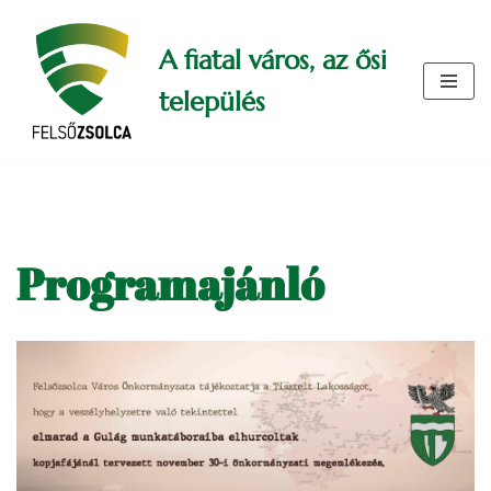
A fiatal város, az ősi
Skip
to
település
content
Programajánló