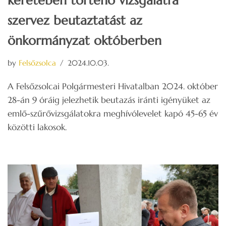
keretében történő vizsgálatra
szervez beutaztatást az
önkormányzat októberben
by
Felsőzsolca
2024.10.03.
A Felsőzsolcai Polgármesteri Hivatalban 2024. október
28-án 9 óráig jelezhetik beutazás iránti igényüket az
emlő-szűrővizsgálatokra meghívólevelet kapó 45-65 év
közötti lakosok.