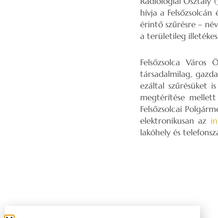
Radiológiai Osztály 
hívja a Felsőzsolcán
érintő szűrésre – név
a területileg illeté
Felsőzsolca Város 
társadalmilag, gazd
ezáltal szűrésüket i
megtérítése mellett
Felsőzsolcai Polgárm
elektronikusan az
i
lakóhely és telefons