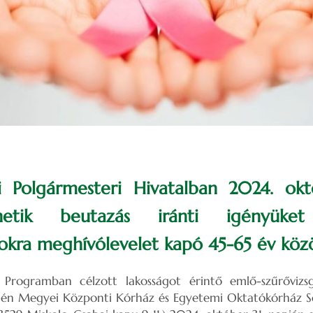
ai Polgármesteri Hivatalban 2024. ok
zhetik beutazás iránti igényük
tokra meghívólevelet kapó 45-65 év közö
Programban célzott lakosságot érintő emlő-szűrővizs
én Megyei Központi Kórház és Egyetemi Oktatókórház S