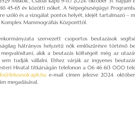
(3529 Miskolc, Csabai kapu 9-11.) 2024. október 31. napján 
 élő 45-65 év közötti nőket. A Népegészségügyi Programb
re szóló és a vizsgálat pontos helyét, idejét tartalmazó –
kes Komplex Mammográfiás Központtól.
Önkormányzata szervezett csoportos beutazások segítsé
aságilag hátrányos helyzetű nők emlőszűrésre történő beu
s megvalósítani, akik a beutazás költségeit még az utazá
 sem tudják vállalni. Ehhez várják az ingyenes beutazás
esteri Hivatal titkárságán telefonon a 06 46 613 000 te
nfo@felsozsolcaph.hu
e-mail címen jelezve 2024. október
zám megadásával.