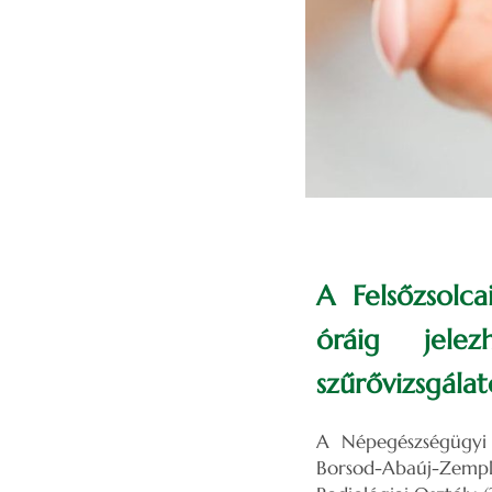
A Felsőzsolc
óráig jele
szűrővizsgála
A Népegészségügyi 
Borsod-Abaúj-Zempl