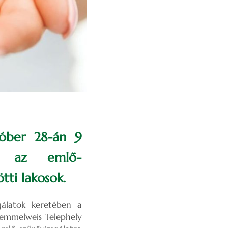
tóber 28-án 9
et az emlő-
tti lakosok.
gálatok keretében a
emmelweis Telephely