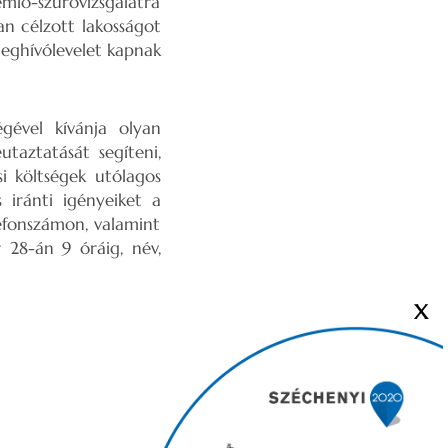
emlő-szűrővizsgálatra
an célzott lakosságot
 meghívólevelet kapnak
gével kívánja olyan
taztatását segíteni,
si költségek utólagos
 iránti igényeiket a
lefonszámon, valamint
 28-án 9 óráig, név,
X