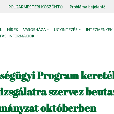
POLGÁRMESTERI KÖSZÖNTŐ
Probléma bejelentő
L
HÍREK
VÁROSHÁZA
ÜGYINTÉZÉS
INTÉZMÉNYEK
TÁSI INFORMÁCIÓK
ségügyi Program kereté
izsgálatra szervez beuta
mányzat októberben