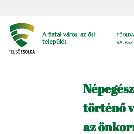
Skip
to
content
A fiatal város, az ősi
FŐOLDA
település
VÁLASZ
Népegész
történő v
az önkor