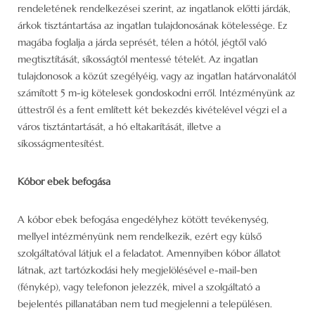
rendeletének rendelkezései szerint, az ingatlanok előtti járdák,
árkok tisztántartása az ingatlan tulajdonosának kötelessége. Ez
magába foglalja a járda seprését, télen a hótól, jégtől való
megtisztítását, síkosságtól mentessé tételét. Az ingatlan
tulajdonosok a közút szegélyéig, vagy az ingatlan határvonalától
számított 5 m-ig kötelesek gondoskodni erről. Intézményünk az
úttestről és a fent említett két bekezdés kivételével végzi el a
város tisztántartását, a hó eltakarítását, illetve a
síkosságmentesítést.
Kóbor ebek befogása
A kóbor ebek befogása engedélyhez kötött tevékenység,
mellyel intézményünk nem rendelkezik, ezért egy külső
szolgáltatóval látjuk el a feladatot. Amennyiben kóbor állatot
látnak, azt tartózkodási hely megjelölésével e-mail-ben
(fénykép), vagy telefonon jelezzék, mivel a szolgáltató a
bejelentés pillanatában nem tud megjelenni a településen.