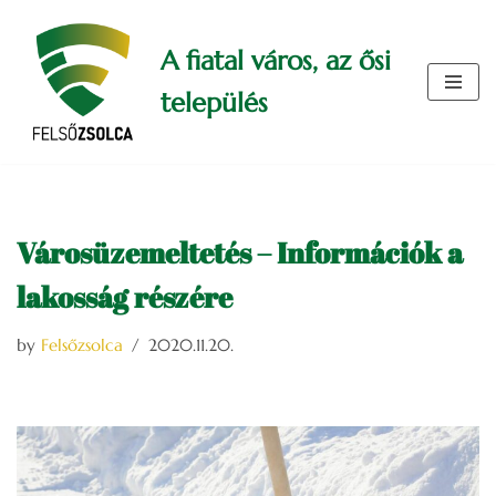
A fiatal város, az ősi
Skip
to
település
content
Városüzemeltetés – Információk a
lakosság részére
by
Felsőzsolca
2020.11.20.