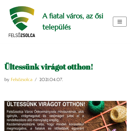
A fiatal város, az ősi
Skip
to
település
content
Ültessünk virágot otthon!
by
Felsőzsolca
2021.04.07.