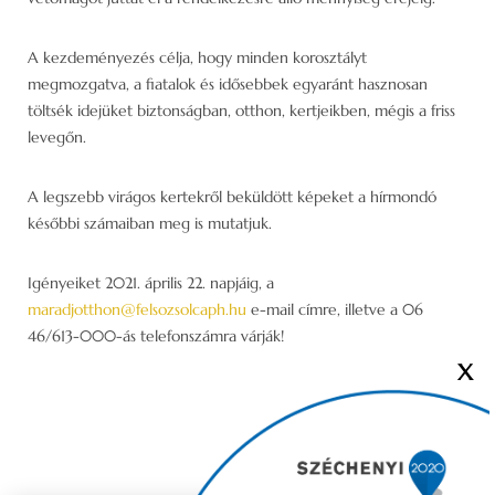
A kezdeményezés célja, hogy minden korosztályt
megmozgatva, a fiatalok és idősebbek egyaránt hasznosan
töltsék idejüket biztonságban, otthon, kertjeikben, mégis a friss
levegőn.
A legszebb virágos kertekről beküldött képeket a hírmondó
későbbi számaiban meg is mutatjuk.
Igényeiket 2021. április 22. napjáig, a
maradjotthon@felsozsolcaph.hu
e-mail címre, illetve a 06
46/613-000-ás telefonszámra várják!
X