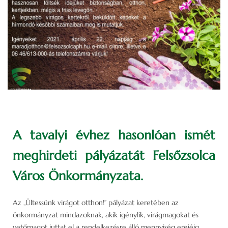
A tavalyi évhez hasonlóan ismét
meghirdeti pályázatát Felsőzsolca
Város Önkormányzata.
Az „Ültessünk virágot otthon!” pályázat keretében az
önkormányzat mindazoknak, akik igénylik, virágmagokat és
vetőmagot juttat el a rendelkezésre álló mennyiség erejéig.