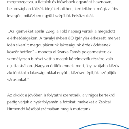
megmozgatva, a fiatalok és idősebbek egyaránt hasznosan,
biztonságban töltsék idejüket otthon, kertjeikben, mégis a friss
levegőn, miközben együtt szépítjük Felsőzsolcát.
„Az igényeket április 22-ig, a Föld napjáig vártuk a megadott
elérhetőségeken. A tavalyi évben 80 igénylés érkezett, melyet
idén sikerült megdupláznunk lakosságunk érdeklődésének
köszönhetően” – mondta el Szarka Tamás polgármester, aki
személyesen is részt vett a magok kérelmezők részére való
eljuttatásában. „Nagyon örülök ennek, mert, így az újabb közös
akciónkkal a lakosságunkkal együtt, közösen építjük, szépítjük
városunkat.”
Az akciót a jövőben is folytatni szeretnék, a virágos kertekről
pedig várjuk a nyár folyamán a fotókat, melyeket a Zsolcai
Hírmondó későbbi számaiban meg is mutatunk.