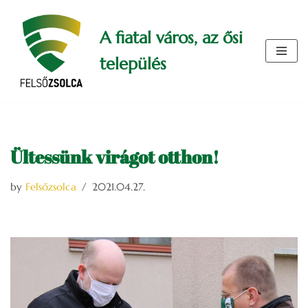
A fiatal város, az ősi
Skip
to
település
content
Ültessünk virágot otthon!
by
Felsőzsolca
2021.04.27.