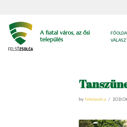
Skip
to
content
A fiatal város, az ősi
FŐOLDA
település
VÁLASZ
Tanszüne
by
Felsőzsolca
2021.06