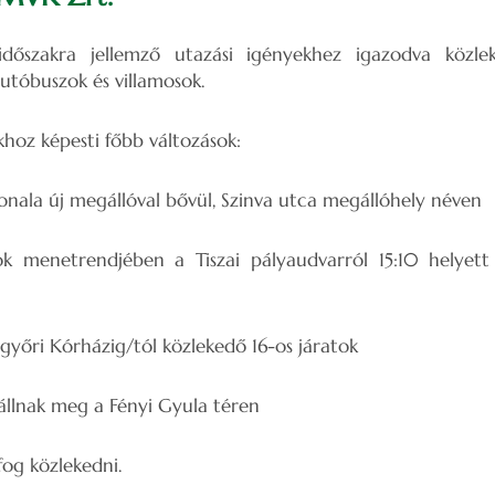
időszakra jellemző utazási igényekhez igazodva közl
utóbuszok és villamosok.
hoz képesti főbb változások:
nala új megállóval bővül, Szinva utca megállóhely néven
k menetrendjében a Tiszai pályaudvarról 15:10 helyett 
yőri Kórházig/tól közlekedő 16-os járatok
állnak meg a Fényi Gyula téren
fog közlekedni.