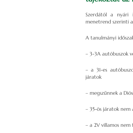
Szerdától a nyári 
menetrend szerinti a
A tanulmányi időszak
– 3-3A autóbuszok vo
– a 31-es autóbuszo
járatok
– megszűnnek a Diósg
– 35-ös járatok nem 
– a 2V villamos nem 