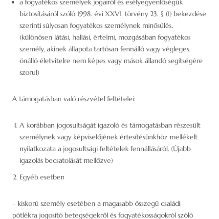
a fogyatékos személyek jogairól és esélyegyenlőségük
biztosításáról szóló 1998. évi XXVI. törvény 23. § (1) bekezdése
szerinti súlyosan fogyatékos személynek minősülés.
(különösen látási, hallási, értelmi, mozgásában fogyatékos
személy, akinek állapota tartósan fennálló vagy végleges,
önálló életvitelre nem képes vagy mások állandó segítségére
szorul)
A támogatásban való részvétel feltételei:
A korábban jogosultságát igazoló és támogatásban részesült
személynek vagy képviselőjének értesítésünkhöz mellékelt
nyilatkozata a jogosultsági feltételek fennállásáról. (Újabb
igazolás becsatolását mellőzve)
Egyéb esetben
– kiskorú személy esetében a magasabb összegű családi
pótlékra jogosító betegségekről és fogyatékosságokról szóló