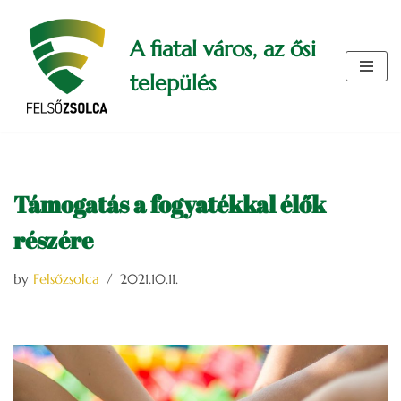
A fiatal város, az ősi
Skip
to
település
content
Támogatás a fogyatékkal élők
részére
by
Felsőzsolca
2021.10.11.