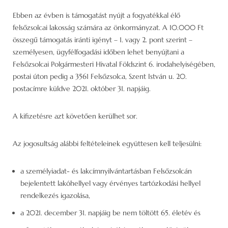
Ebben az évben is támogatást nyújt a fogyatékkal élő
felsőzsolcai lakosság számára az önkormányzat. A 10.000 Ft
összegű támogatás iránti igényt – 1. vagy 2. pont szerint –
személyesen, ügyfélfogadási időben lehet benyújtani a
Felsőzsolcai Polgármesteri Hivatal Földszint 6. irodahelyiségében,
postai úton pedig a 3561 Felsőzsolca, Szent István u. 20.
postacímre küldve 2021. október 31. napjáig.
A kifizetésre azt követően kerülhet sor.
Az jogosultság alábbi feltételeinek együttesen kell teljesülni:
a személyiadat- és lakcímnyilvántartásban Felsőzsolcán
bejelentett lakóhellyel vagy érvényes tartózkodási hellyel
rendelkezés igazolása,
a 2021. december 31. napjáig be nem töltött 65. életév és