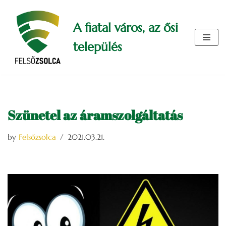
A fiatal város, az ősi
Skip
to
település
content
Szünetel az áramszolgáltatás
by
Felsőzsolca
2021.03.21.