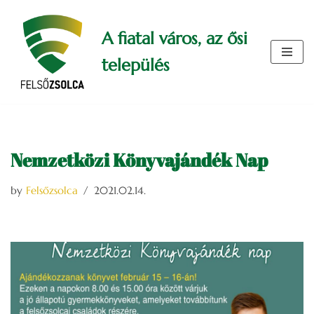
A fiatal város, az ősi
Skip
to
település
content
Nemzetközi Könyvajándék Nap
by
Felsőzsolca
2021.02.14.