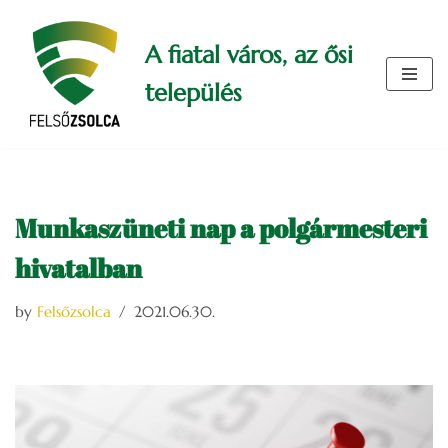
A fiatal város, az ősi
Skip
to
település
content
Munkaszüneti nap a polgármesteri
hivatalban
by
Felsőzsolca
2021.06.30.