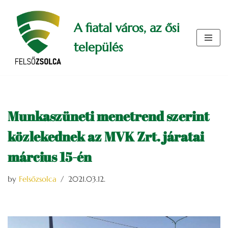
A fiatal város, az ősi
Skip
to
település
content
Munkaszüneti menetrend szerint
közlekednek az MVK Zrt. járatai
március 15-én
by
Felsőzsolca
2021.03.12.