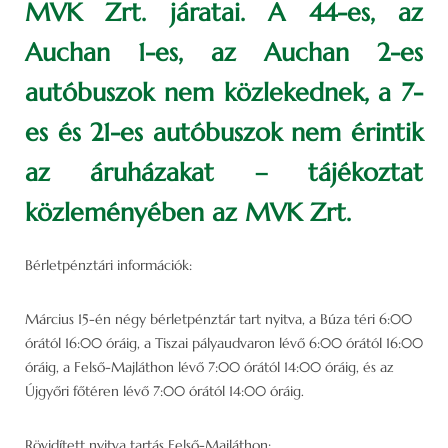
MVK Zrt. járatai. A 44-es, az
Auchan 1-es, az Auchan 2-es
autóbuszok nem közlekednek, a 7-
es és 21-es autóbuszok nem érintik
az áruházakat – tájékoztat
közleményében az MVK Zrt.
Bérletpénztári információk:
Március 15-én négy bérletpénztár tart nyitva, a Búza téri 6:00
órától 16:00 óráig, a Tiszai pályaudvaron lévő 6:00 órától 16:00
óráig, a Felső-Majláthon lévő 7:00 órától 14:00 óráig, és az
Újgyőri főtéren lévő 7:00 órától 14:00 óráig.
Rövidített nyitva tartás Felső-Majláthon: