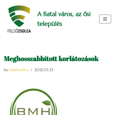
A fiatal város, az ősi
Skip
to
település
content
Meghosszabbított korlátozások
by
Felsőzsolca
2021.03.23.