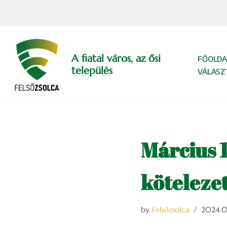
Skip
to
content
A fiatal város, az ősi
FŐOLDA
település
VÁLASZ
Március 18
köteleze
by
Felsőzsolca
2024.03