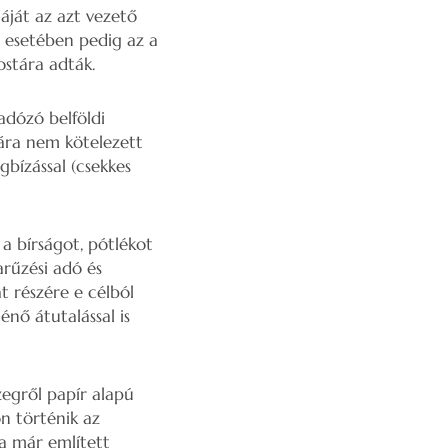
láját az azt vezető
 esetében pedig az a
ostára adták.
adózó belföldi
sára nem kötelezett
gbízással (csekkes
a bírságot, pótlékot
arűzési adó és
t részére e célból
nő átutalással is
egről papír alapú
on történik az
 a már említett