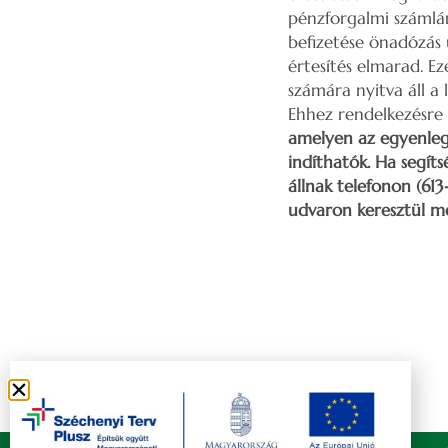
pénzforgalmi számlár
befizetése önadózás ú
értesítés elmarad. Ez
számára nyitva áll a
Ehhez rendelkezésre 
amelyen az egyenleg
indíthatók. Ha segít
állnak telefonon (61
udvaron keresztül me