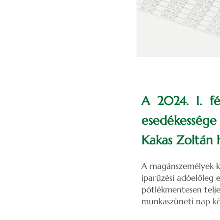
A 2024. I. fé
esedékessége 
Kakas Zoltán 
A magánszemélyek ko
iparűzési adóelőleg e
pótlékmentesen telje
munkaszüneti nap kö