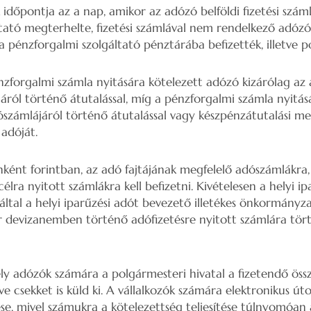
 időpontja az a nap, amikor az adózó belföldi fizetési szám
tató megterhelte, fizetési számlával nem rendelkező adózó
 pénzforgalmi szolgáltató pénztárába befizették, illetve p
zforgalmi számla nyitására kötelezett adózó kizárólag az 
áról történő átutalással, míg a pénzforgalmi számla nyitá
ószámlájáról történő átutalással vagy készpénzátutalási me
 adóját.
nt forintban, az adó fajtájának megfelelő adószámlákra, 
célra nyitott számlákra kell befizetni. Kivételesen a helyi ip
által a helyi iparűzési adót bevezető illetékes önkormányza
 devizanemben történő adófizetésre nyitott számlára törté
y adózók számára a polgármesteri hivatal a fizetendő össz
lve csekket is küld ki. A vállalkozók számára elektronikus út
se, mivel számukra a kötelezettség teljesítése túlnyomóan