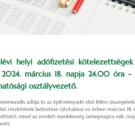
lévi helyi adófizetési kötelezettségek 
2024. március 18. napja 24.00 óra - 
hatósági osztályvezető.
mmunális adója és az építményadó első félévi összegének,
lső részletének befizetése (átutalása) ez évben március 18. 
síthető, mivel az eredeti esedékesség ünnepnapra esik, maj
veti.