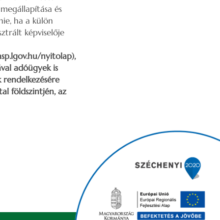
 megállapítása és
nie, ha a külön
ztrált képviselője
sp.lgov.hu/nyitolap),
val adóügyek is
k rendelkezésére
l földszintjén, az