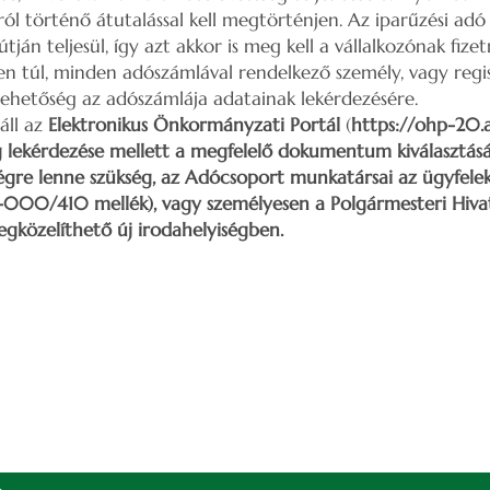
ól történő átutalással kell megtörténjen. Az iparűzési adó
tján teljesül, így azt akkor is meg kell a vállalkozónak fizet
en túl, minden adószámlával rendelkező személy, vagy regis
 lehetőség az adószámlája adatainak lekérdezésére.
áll az
Elektronikus Önkormányzati Portál
(
https://ohp-20.a
 lekérdezése mellett a megfelelő dokumentum kiválasztásá
ségre lenne szükség, az Adócsoport munkatársai az ügyfele
3-000/410 mellék), vagy személyesen a Polgármesteri Hivata
gközelíthető új irodahelyiségben.