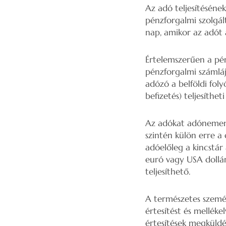
Az adó teljesítésének
pénzforgalmi szolgál
nap, amikor az adót a
Értelemszerűen a pén
pénzforgalmi számláj
adózó a belföldi foly
befizetés) teljesítheti
Az adókat adónemenké
szintén külön erre a 
adóelőleg a kincstár 
euró vagy USA dollár
teljesíthető.
A természetes személ
értesítést és melléke
értesítések megküldé