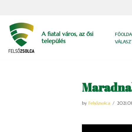
Skip
to
content
A fiatal város, az ősi
FŐOLDA
település
VÁLASZ
Maradnak
by
Felsőzsolca
2021.01