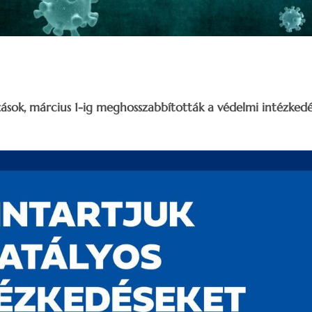
sok, március 1-ig meghosszabbították a védelmi intézkedé