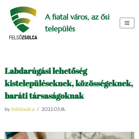
A fiatal város, az ősi
Skip
to
település
content
Labdarúgási lehetőség
kistelepüléseknek, közösségeknek,
baráti társaságoknak
by
Felsőzsolca
2022.03.18.