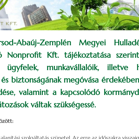
d-Abaúj-Zemplén Megyei Hulladék
ó Nonprofit Kft. tájékoztatása szerint,
 ügyfelek, munkavállalóik, illetve h
 és biztonságának megóvása érdekében 
edése, valamint a kapcsolódó kormányd
átozások váltak szükségessé.
özött:
nítási szolgáltatás szünetel. Az erre az időszakra visszai