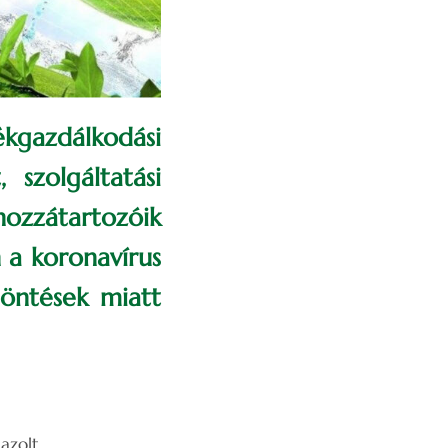
gazdálkodási
 szolgáltatási
ozzátartozóik
a koronavírus
öntések miatt
gazolt