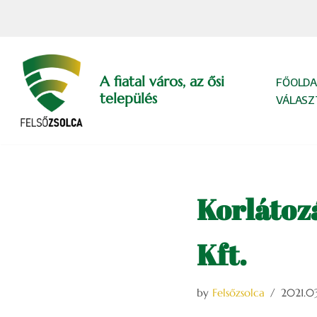
Skip
to
content
A fiatal város, az ősi
FŐOLDA
település
VÁLASZ
Korlátoz
Kft.
by
Felsőzsolca
2021.03