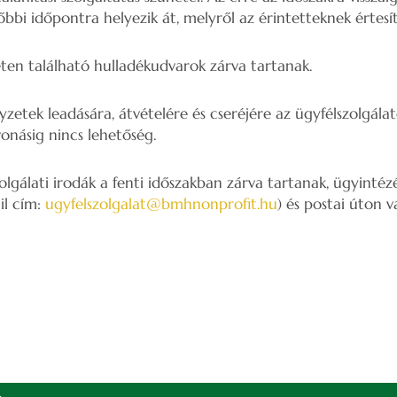
bbi időpontra helyezik át, melyről az érintetteknek értesí
eten található hulladékudvarok zárva tartanak.
zetek leadására, átvételére és cseréjére az ügyfélszolgála
onásig nincs lehetőség.
lgálati irodák a fenti időszakban zárva tartanak, ügyintéz
il cím:
ugyfelszolgalat@bmhnonprofit.hu
) és postai úton v