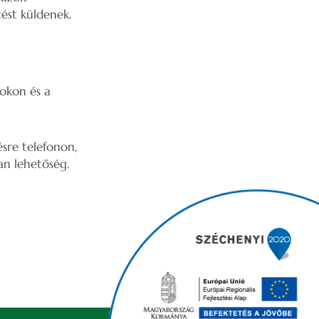
tést küldenek.
tokon és a
ésre telefonon,
an lehetőség.