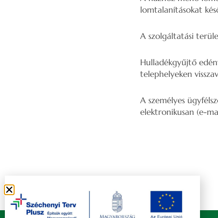
lomtalanításokat késő
A szolgáltatási terül
Hulladékgyűjtő edény
telephelyeken visszav
A személyes ügyfélszo
elektronikusan (e-ma