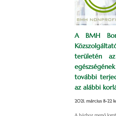
A BMH Borso
Közszolgáltat
területén az
egészségének
további terj
az alábbi korl
2021. március 8-22 k
A házhoz menő lomtala