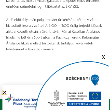
karbantartás miatt a vízszolgáltatás a település teljes területét
érintően szünetelni fog – tájékoztat az ÉRV ZRt.
A délelőtt folyamán polgármester úr kérésére két helyszínen
biztosított lesz a vízvétel. A 9:00 – 12:00 óráig terjedő időszak
alatt a Kossuth utcán, a Szent István Római Katolikus Általános
Iskola mellett és a Sport utcán, a Kazinczy Ferenc Református
Általános Iskola mellett biztosítanak tartályos ivóvíz vételi
lehetőséget a lakosság számára.
X
Copyright © 2021 FELSŐZSOLCA ÖNKORMÁNYZAT |
Készítette
Ju-Ditta Webdesign