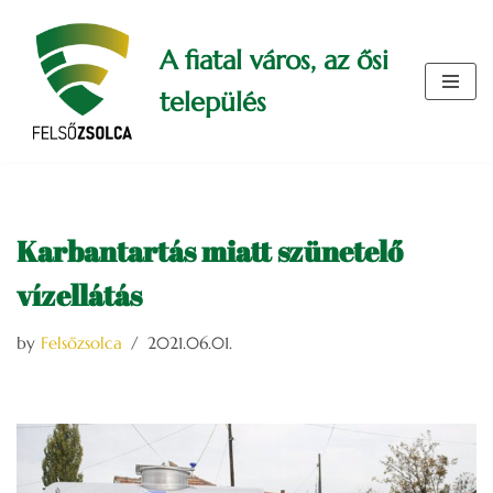
A fiatal város, az ősi
Skip
to
település
content
Karbantartás miatt szünetelő
vízellátás
by
Felsőzsolca
2021.06.01.