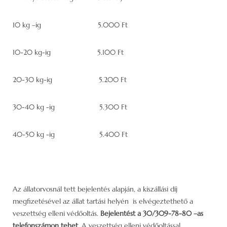
10 kg –ig 5.000 Ft
10-20 kg-ig 5.100 Ft
20-30 kg-ig 5.200 Ft
30-40 kg -ig 5.300 Ft
40-50 kg -ig 5.400 Ft
Az állatorvosnál tett bejelentés alapján, a kiszállási díj
megfizetésével az állat tartási helyén is elvégeztethető a
veszettség elleni védőoltás.
Bejelentést a 30/309-78-80 –as
telefonszámon tehet.
A veszettség elleni védőoltással