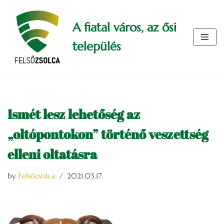
A fiatal város, az ősi
Skip
to
település
content
Ismét lesz lehetőség az
„oltópontokon” történő veszettség
elleni oltatásra
by
Felsőzsolca
2021.03.17.