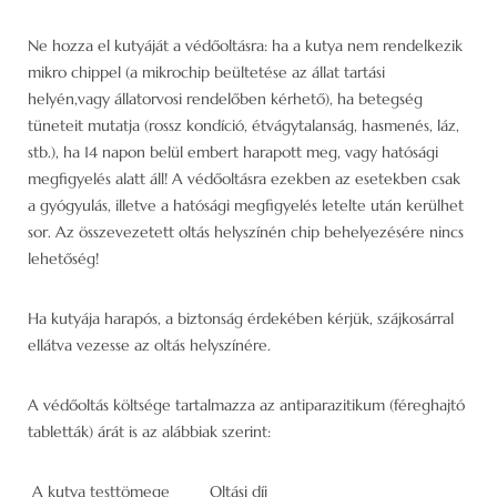
Ne hozza el kutyáját a védőoltásra: ha a kutya nem rendelkezik
mikro chippel (a mikrochip beültetése az állat tartási
helyén,vagy állatorvosi rendelőben kérhető), ha betegség
tüneteit mutatja (rossz kondíció, étvágytalanság, hasmenés, láz,
stb.), ha 14 napon belül embert harapott meg, vagy hatósági
megfigyelés alatt áll! A védőoltásra ezekben az esetekben csak
a gyógyulás, illetve a hatósági megfigyelés letelte után kerülhet
sor. Az összevezetett oltás helyszínén chip behelyezésére nincs
lehetőség!
Ha kutyája harapós, a biztonság érdekében kérjük, szájkosárral
ellátva vezesse az oltás helyszínére.
A védőoltás költsége tartalmazza az antiparazitikum (féreghajtó
tabletták) árát is az alábbiak szerint:
A kutya testtömege Oltási díj