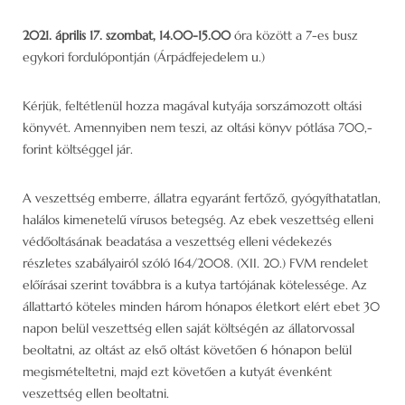
2021. április 17. szombat, 14.00-15.00
óra között a 7-es busz
egykori fordulópontján (Árpádfejedelem u.)
Kérjük, feltétlenül hozza magával kutyája sorszámozott oltási
könyvét. Amennyiben nem teszi, az oltási könyv pótlása 700,-
forint költséggel jár.
A veszettség emberre, állatra egyaránt fertőző, gyógyíthatatlan,
halálos kimenetelű vírusos betegség. Az ebek veszettség elleni
védőoltásának beadatása a veszettség elleni védekezés
részletes szabályairól szóló 164/2008. (XII. 20.) FVM rendelet
előírásai szerint továbbra is a kutya tartójának kötelessége. Az
állattartó köteles minden három hónapos életkort elért ebet 30
napon belül veszettség ellen saját költségén az állatorvossal
beoltatni, az oltást az első oltást követően 6 hónapon belül
megismételtetni, majd ezt követően a kutyát évenként
veszettség ellen beoltatni.