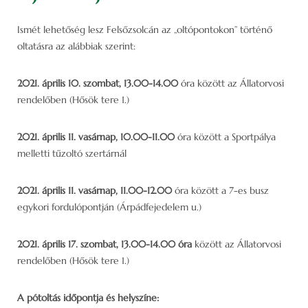
Ismét lehetőség lesz Felsőzsolcán az „oltópontokon” történő
oltatásra az alábbiak szerint:
2021. április 10. szombat, 13.00-14.00
óra között az Állatorvosi
rendelőben (Hősök tere 1.)
2021. április 11. vasárnap, 10.00-11.00
óra között a Sportpálya
melletti tűzoltó szertárnál
2021. április 11. vasárnap, 11.00-12.00
óra között a 7-es busz
egykori fordulópontján (Árpádfejedelem u.)
2021. április 17. szombat, 13.00-14.00 óra
között az Állatorvosi
rendelőben (Hősök tere 1.)
A pótoltás időpontja és helyszíne: