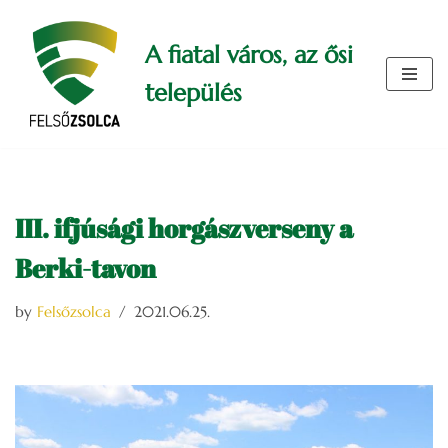
A fiatal város, az ősi
Skip
to
település
content
III. ifjúsági horgászverseny a
Berki-tavon
by
Felsőzsolca
2021.06.25.