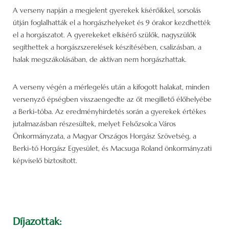
A verseny napján a megjelent gyerekek kísérőikkel, sorsolás
útján foglalhatták el a horgászhelyeket és 9 órakor kezdhették
el a horgászatot. A gyerekeket elkísérő szülők, nagyszülők
segíthettek a horgászszerelések készítésében, csalizásban, a
halak megszákolásában, de aktívan nem horgászhattak.
A verseny végén a mérlegelés után a kifogott halakat, minden
versenyző épségben visszaengedte az őt megillető élőhelyébe
a Berki-tóba. Az eredményhirdetés során a gyerekek értékes
jutalmazásban részesültek, melyet Felsőzsolca Város
Önkormányzata, a Magyar Országos Horgász Szövetség, a
Berki-tó Horgász Egyesület, és Macsuga Roland önkormányzati
képviselő biztosított.
Díjazottak: