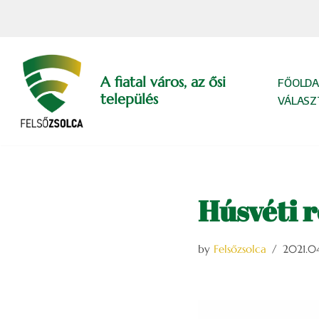
Skip
to
content
A fiatal város, az ősi
FŐOLDA
település
VÁLASZ
Húsvéti 
by
Felsőzsolca
2021.0