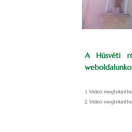
A Húsvéti ró
weboldalunkon
Videó megtekinth
Videó megtekinth