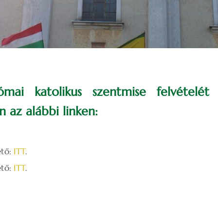
mai katolikus szentmise felvételét v
 az alábbi linken:
ető:
ITT
.
ető:
ITT
.