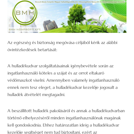
Az egészség és biztonság megóvása céljából kérik az alábbi
óvintézkedések betartását:
A hulladékudvar szolgáltatásainak igénybevétele során az
ingatlanhasználó köteles a szájat és az orrot eltakaró
védőmaszkot viselni. Amennyiben valamely ingatlanhasználó
ennek nem tesz eleget, a hulladékudvar kezelője jogosult a
hulladék átvételét megtagadni.
A beszállított hulladék pakolásáról és annak a hulladékudvarban
történő elhelyezéséről minden ingatlanhasználónak magának
kell gondoskodnia. Ehhez határozatlan ideig a hulladékudvar
kezelője segítséget nem tud biztosítani, ezért az