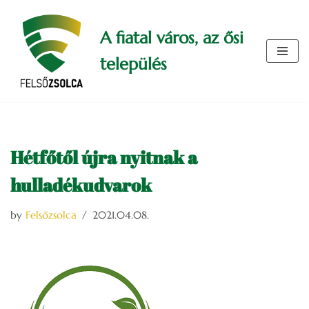
A fiatal város, az ősi
Skip
to
település
content
Hétfőtől újra nyitnak a
hulladékudvarok
by
Felsőzsolca
2021.04.08.