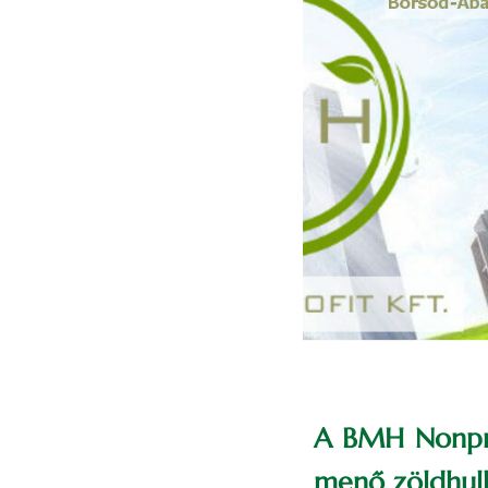
A BMH Nonpro
menő zöldhull