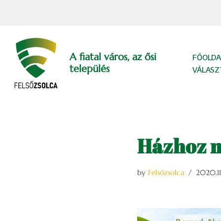
Skip
to
content
A fiatal város, az ősi
FŐOLDA
település
VÁLASZ
Házhoz m
by
Felsőzsolca
2020.11