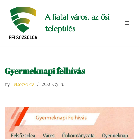
A fiatal város, az ősi
Skip
to
település
content
Gyermeknapi felhívás
by
Felsőzsolca
2021.05.18.