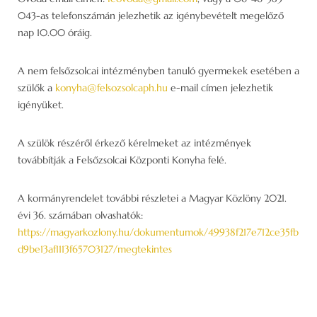
043-as telefonszámán jelezhetik az igénybevételt megelőző
nap 10.00 óráig.
A nem felsőzsolcai intézményben tanuló gyermekek esetében a
szülők a
konyha@felsozsolcaph.hu
e-mail címen jelezhetik
igényüket.
A szülök részéről érkező kérelmeket az intézmények
továbbítják a Felsőzsolcai Központi Konyha felé.
A kormányrendelet további részletei a Magyar Közlöny 2021.
évi 36. számában olvashatók:
https://magyarkozlony.hu/dokumentumok/49938f217e712ce35fb
d9be13af1113f65703127/megtekintes