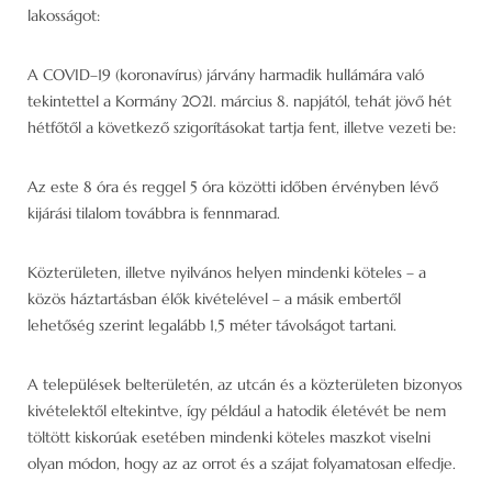
lakosságot:
A COVID–19 (koronavírus) járvány harmadik hullámára való
tekintettel a Kormány 2021. március 8. napjától, tehát jövő hét
hétfőtől a következő szigorításokat tartja fent, illetve vezeti be:
Az este 8 óra és reggel 5 óra közötti időben érvényben lévő
kijárási tilalom továbbra is fennmarad.
Közterületen, illetve nyilvános helyen mindenki köteles – a
közös háztartásban élők kivételével – a másik embertől
lehetőség szerint legalább 1,5 méter távolságot tartani.
A települések belterületén, az utcán és a közterületen bizonyos
kivételektől eltekintve, így például a hatodik életévét be nem
töltött kiskorúak esetében mindenki köteles maszkot viselni
olyan módon, hogy az az orrot és a szájat folyamatosan elfedje.