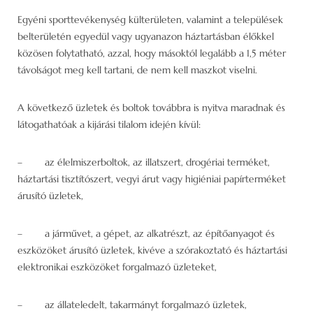
Egyéni sporttevékenység külterületen, valamint a települések
belterületén egyedül vagy ugyanazon háztartásban élőkkel
közösen folytatható, azzal, hogy másoktól legalább a 1,5 méter
távolságot meg kell tartani, de nem kell maszkot viselni.
A következő üzletek és boltok továbbra is nyitva maradnak és
látogathatóak a kijárási tilalom idején kívül:
– az élelmiszerboltok, az illatszert, drogériai terméket,
háztartási tisztítószert, vegyi árut vagy higiéniai papírterméket
árusító üzletek,
– a járművet, a gépet, az alkatrészt, az építőanyagot és
eszközöket árusító üzletek, kivéve a szórakoztató és háztartási
elektronikai eszközöket forgalmazó üzleteket,
– az állateledelt, takarmányt forgalmazó üzletek,