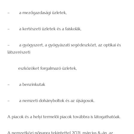
– a mezőgazdasági üzletek,
– a kertészeti üzletek és a faiskolák,
– a gyógyszert, a gyógyászati segédeszközt, az optikai és
látszerészeti
eszközöket forgalmazó üzletek,
– a benzinkutak
– a nemzeti dohányboltok és az újságosok.
A piacok és a helyi termelői piacok továbbra is látogathatóak.
A nemzetközi nőnapra tekintettel 2021. március 8–án, az