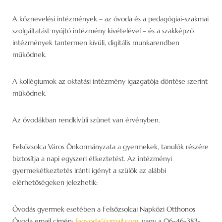
A köznevelési intézmények – az óvoda és a pedagógiai-szakmai
szolgáltatást nyújtó intézmény kivételével – és a szakképző
intézmények tantermen kívüli, digitális munkarendben
működnek.
A kollégiumok az oktatási intézmény igazgatója döntése szerint
működnek.
Az óvodákban rendkívüli szünet van érvényben.
Felsőzsolca Város Önkormányzata a gyermekek, tanulók részére
biztosítja a napi egyszeri étkeztetést. Az intézményi
gyermekétkeztetés iránti igényt a szülők az alábbi
elérhetőségeken jelezhetik:
Óvodás gyermek esetében a Felsőzsolcai Napközi Otthonos
Óvoda email címén:
feovoda@gmail.com
, vagy a 06-46-383-