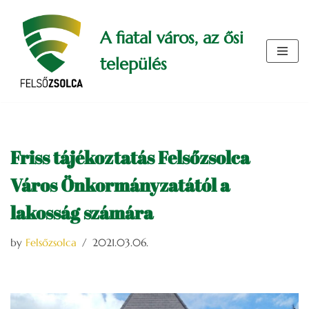
A fiatal város, az ősi
Skip
to
település
content
Friss tájékoztatás Felsőzsolca
Város Önkormányzatától a
lakosság számára
by
Felsőzsolca
2021.03.06.