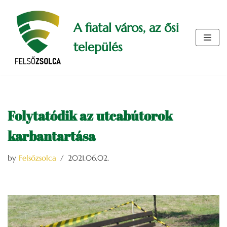
A fiatal város, az ősi
Skip
to
település
content
Folytatódik az utcabútorok
karbantartása
by
Felsőzsolca
2021.06.02.