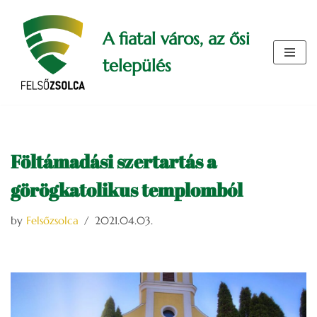
A fiatal város, az ősi
Skip
to
település
content
Föltámadási szertartás a
görögkatolikus templomból
by
Felsőzsolca
2021.04.03.